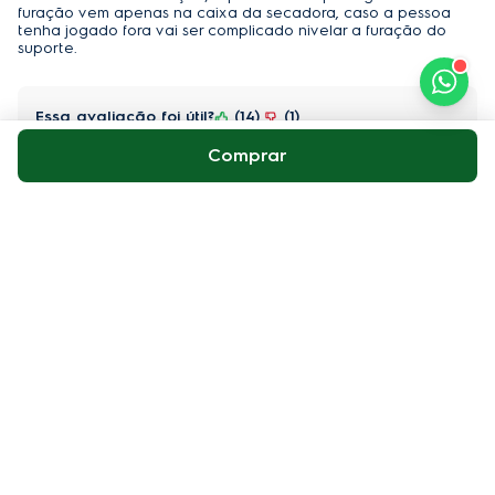
furação vem apenas na caixa da secadora, caso a pessoa
tenha jogado fora vai ser complicado nivelar a furação do
suporte.
Essa avaliação foi útil?
14
1
Comprar
Ana Cunha
10/05/2021
1.0
Compra Verificada
O kit que recebi foi do modelo de 6kg, EM ESPANHOL!!!! Este
ja é o 2o kit que recebo mas ate o momento nao consigo usar
minha lavadora SVP11
Essa avaliação foi útil?
7
0
Marcelo basso Sternheim
19/08/2020
4.0
Compra Verificada
O difícil é tirar os adesivos de carga de roupas da secadora; é
melhor colar por cima. O painel de controle sai mais fácil