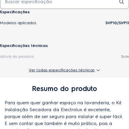
Especificações
Modelos aplicados
SVP10/SVP11
Especificações técnicas
Altura do produto
5cm
Origem
Importado
Ver todas especificações técnicas
Largura do produto
12cm
Resumo do produto
Modelo
41033947
Para quem quer ganhar espaço na lavanderia, o Kit 
Profundidade do produto
58,5cm
Instalação Secadora da Electrolux é excelente, 
Peso do produto
0,701kg
porque além de ser seguro para instalar é super fácil. 
E sem contar que também é muito prático, pois a 
Peso do produto embalado
0,701kg