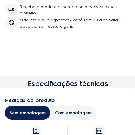
garantindo a máxima eficiência do seu produto.
Receba o produto esperado ou devolvemos seu
Compatibilidade: SVP10;SVP11 Contém: Adesivos para inversão
dinheiro.
de posição 2 Suportes superiores 2 Suportes inferiores 4 Buchas
Não era o que esperava? Você tem 30 dias para
4 Parafusos Grandes 4 Parafusos Pequenos
devolver sem custo algum.
Especificações técnicas
Medidas do produto
Sem embalagem
Com embalagem