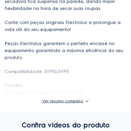
secadora fica suspensa na parede, dando maior 
flexibilidade na hora de secar suas roupas.

Altura do produto embalado
5cm
Largura do produto embalado
12cm
Conte com peças originais Electrolux e prolongue a 
vida útil do seu equipamento!

Profudidade do produto embalado
58,5cm
Peças Electrolux garantem o perfeito encaixe no 
Aplicação
Secadora de Roupa
equipamento garantindo a máxima eficiência do seu 
Cor
Branco
produto. 

Material
Plástico e aço inoxidável
Compatibilidade: SVP10;SVP11

Contém: 

Adesivos para inversão de posição

2 Suportes superiores

Ver resumo completo
2 Suportes inferiores

4 Buchas

4 Parafusos Grandes

Confira vídeos do produto
4 Parafusos Pequenos