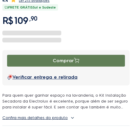
4.4
215 avaliações
FRETE GRÁTIS
Sul e Sudeste
R$
109
,
90
Comprar
Verificar entrega e retirada
Para quem quer ganhar espaço na lavanderia, o Kit Instalação
Secadora da Electrolux é excelente, porque além de ser seguro
para instalar é super fácil. E sem contar que também é muito
prático, pois a secadora fica suspensa na parede, dando maior
Confira mais detalhes do produto
flexibilidade na hora de secar suas roupas. Conte com peças
originais Electrolux e prolongue a vida útil do seu equipamento!
Peças Electrolux garantem o perfeito encaixe no equipamento