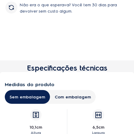
produtos com a melhor matéria prima, evitando que produto
Não era o que esperava? Você tem 30 dias para
desencaixe ou até mesmo danifique o aspirador Electrolux.
devolver sem custo algum.
Compatibilidade: Aspirador STK10 Contém: 2x Filtros para
Aspirador STK10
Especificações técnicas
Comprar
Medidas do produto
Sem embalagem
Com embalagem
10,1cm
6,5cm
Altura
Largura