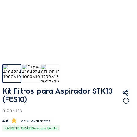
Kit Filtros para Aspirador STK10
(FES10)
41042345
4.6
90 avaliações
FRETE GRÁTIS
exceto Norte