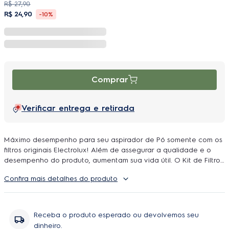
R$
27
,
90
R$
24
,
90
-
10%
Comprar
Verificar entrega e retirada
Máximo desempenho para seu aspirador de Pó somente com os
filtros originais Electrolux! Além de assegurar a qualidade e o
desempenho do produto, aumentam sua vida útil. O Kit de Filtros
FES10 conta com sistema de tripla filtragem, com 3 níveis de
Confira mais detalhes do produto
filtragem que proporcionam uma limpeza mais eficiente e um ar
mais saudável. Os filtros originais Electrolux se encaixam
perfeitamente em seus respectivos aspiradores, mantendo a
performance e garantindo sempre o maior nível de filtragem.
Receba o produto esperado ou devolvemos seu
Mais saúde para toda a família. Resistentes, os filtros são
dinheiro.