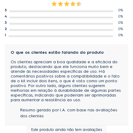
Os filtros originais Electrolux se encaixam
5
83%
perfeitamente em seus respectivos aspiradores,
4
6%
mantendo a performance e garantindo sempre o
3
1%
maior nível de filtragem. Mais saúde para toda a
2
3%
1
7%
família.
RESISTENTES:
O que os clientes estão falando do produto
São produzidos com a melhor matéria prima,
Os clientes apreciam a boa qualidade e a eficácia do
evitando que o produto desencaixe ou até mesmo
produto, destacando que ele funciona muito bem e
atende às necessidades específicas de uso. Há
danifique o aspirador Electrolux.
comentários positivos sobre a compatibilidade e o fato
de o kit incluir dois itens, o que é visto como um ponto
positivo. Por outro lado, alguns clientes sugerem
melhorias em relação à durabilidade de algumas partes
específicas, indicando que poderiam ser aprimoradas
para aumentar a resistência ao uso.
Resumo gerado por I.A. com base nas avaliações
dos clientes