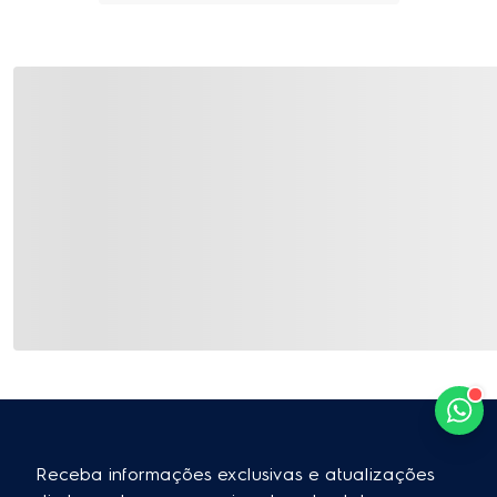
90
avaliaram este produto
Ordenar por
Patricia Rangel de s leite
30/08/2021
5.0
Compra Verificada
Faltou avisar que o kit contém 2 pecas.
Essa avaliação foi útil?
2
0
Roberto Carvalho
21/06/2021
5.0
Compra Verificada
Só acho que a rodinha deveria ser de borracha . Porque risca
o piso da minha casa que é de madeira natural. Crítica
construtiva . Pelo menos emborrachado .
Essa avaliação foi útil?
2
0