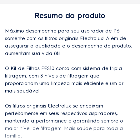
Peso do produto
0,63kg
Resumo do produto
Peso do produto embalado
0,63kg
Máximo desempenho para seu aspirador de Pó 
Altura do produto embalado
10,1cm
somente com os filtros originais Electrolux! Além de 
Largura do produto embalado
6,5cm
assegurar a qualidade e o desempenho do produto, 
aumentam sua vida útil.

Profudidade do produto embalado
13cm
O Kit de Filtros FES10 conta com sistema de tripla 
Aplicação
Aspirador Vertical
filtragem, com 3 níveis de filtragem que 
Composição
Plastico e papel
proporcionam uma limpeza mais eficiente e um ar 
mais saudável.

Cor
Branco
Os filtros originais Electrolux se encaixam 
Material
Tecido Filtrante e Plástico
perfeitamente em seus respectivos aspiradores, 
mantendo a performance e garantindo sempre o 
maior nível de filtragem. Mais saúde para toda a 
família.
