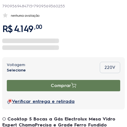
7909569484715+7909569360255
nenhuma avaliação
R$
4
.
149
,
00
220V
Comprar
Verificar entrega e retirada
O
Cooktop 5 Bocas a Gás Electrolux Mesa Vidro
Expert ChamaPrecisa e Grade Ferro Fundido