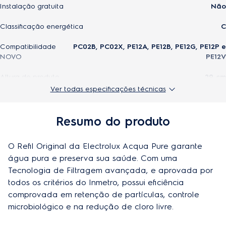
Instalação gratuita
Não
Classificação energética
C
Compatibilidade
PC02B, PC02X, PE12A, PE12B, PE12G, PE12P e
NOVO
PE12V
Altura do produto
29 cm
Ver todas especificações técnicas
Origem
Importado
Modelo
FWEBR05
Resumo do produto
Largura do produto
7.4 cm
O Refil Original da Electrolux Acqua Pure garante 
EAN-13
água pura e preserva sua saúde. Com uma 
7909569478165
Tecnologia de Filtragem avançada, e aprovada por 
Profundidade do produto
7.4 cm
todos os critérios do Inmetro, possui eficiência 
comprovada em retenção de partículas, controle 
Peso do produto
39 g
microbiológico e na redução de cloro livre.
Peso do produto embalado
45 g