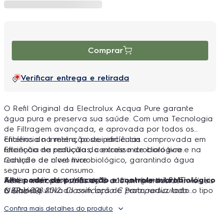
Comprar
Verificar entrega e retirada
O Refil Original da Electrolux Acqua Pure garante
água pura e preserva sua saúde. Com uma Tecnologia
de Filtragem avançada, e aprovada por todos os
critérios do Inmetro, possui eficiência comprovada em
Eficiência na retenção de partículas.
retenção de partículas, controle microbiológico e na
Eficiência na redução do excesso de cloro livre.
redução de cloro livre.
Controle de nível microbiológico, garantindo água
segura para o consumo.
Alto poder de purificação e controle microbiológico
Testes realizados de acordo com a norma ABNT
Retém micropartículas de 5 a 15 µm (partículas invisíveis
O Carvão Ativado com Íons de Prata reduz todo o tipo
NBR:16098:2012. Classificação C para particulado.
a olho nu).
de partículas sólidas e sedimentos de metais, barro,
Reduz, no mínimo, 75% de cloro livre na água.
Confira mais detalhes do produto
Vida útil
areia, ferrugem, algas e fungos. Também inibe o