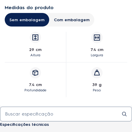
É recomendado o uso de acessórios originais Electrolux.
Medidas do produto
Sem embalagem
Com embalagem
29 cm
7.4 cm
Altura
Largura
7.4 cm
39 g
Profundidade
Peso
Especificações técnicas