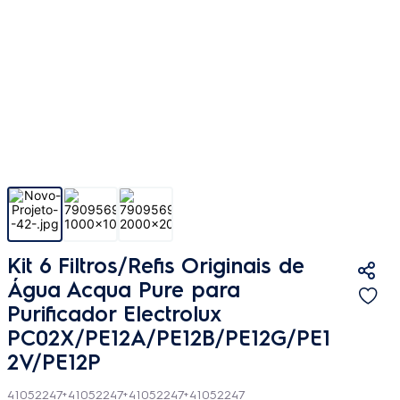
Kit 6 Filtros/Refis Originais de
Água Acqua Pure para
Purificador Electrolux
PC02X/PE12A/PE12B/PE12G/PE1
2V/PE12P
41052247+41052247+41052247+41052247