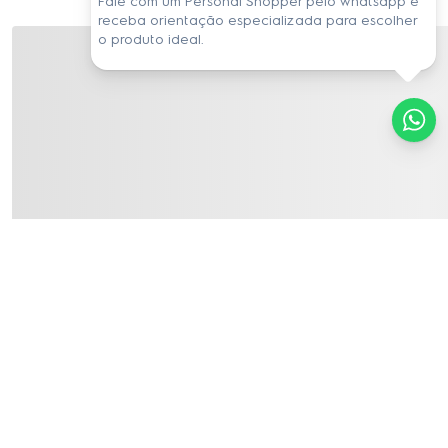
Fale com um Personal Shopper pelo whatsapp e
invisíveis a olho nu).
receba orientação especializada para escolher
o produto ideal.
Reduz, no mínimo, 75% de cloro livre na água.
Testes realizados de acordo com a norma ABNT 
NBR:16098:2012. Classificação C para particulado.
Vida útil
Troque o Refil Original Electrolux a cada 3.000L ou 6 
meses, o que ocorrer primeiro.
Compatibilidade
Purificadores de Água Electrolux PC02B, PC02X, 
PE12A, PE12B, PE12G, PE12P e PE12V.
Atenção!
O chamado refil compatível não é testado e 
Receba informações exclusivas e atualizações
aprovado pela Electrolux e coloca em risco tanto a 
diretamente em sua caixa de entrada!
qualidade da água que você toma como a vida útil 