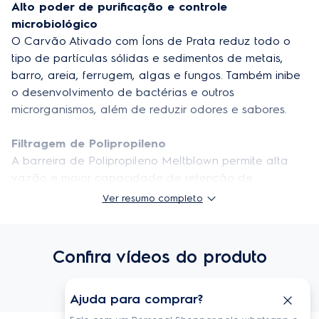
Alto poder de purificação e controle 
Altura do produto embalado
30 cm
microbiológico
O Carvão Ativado com Íons de Prata reduz todo o 
Largura do produto embalado
7.8 cm
tipo de partículas sólidas e sedimentos de metais, 
Profudidade do produto embalado
barro, areia, ferrugem, algas e fungos. Também inibe 
7.8 cm
o desenvolvimento de bactérias e outros 
Aplicação
Purificadores PE12 / PC02
microrganismos, além de reduzir odores e sabores.
Cor
Cinza
Filtragem de Polipropileno
Purificador
A barreira de Polipropileno Meltblown permite alta 
PC02B, PC02X, PE12A, PE12B, PE12G, PE12P e
compatível
PE12V
vazão e maior capacidade de retenção de 
contaminantes, reduzindo partículas sólidas.
Ver resumo completo
Material
Plástico Polipropileno + Carvão Ativado
Testado e aprovado
Dimensões (LxPxA)
29cmx7.4cmx7.4cm
Eficiência na retenção de partículas.
Confira vídeos do produto
Eficiência na redução do excesso de cloro livre.
Controle de nível microbiológico, garantindo água 
segura para o consumo.
Ajuda para comprar?
Retém micropartículas de 5 a 15 µm (partículas 