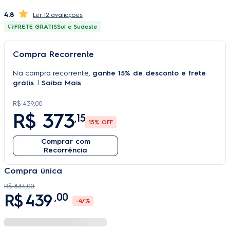
4.8
12 avaliações
FRETE GRÁTIS
Sul e Sudeste
Compra Recorrente
Na compra recorrente,
ganhe 15% de desconto e frete
grátis
. |
Saiba Mais
R$ 439,00
R$
373
,15
15
% OFF
Comprar com
Recorrência
Compra única
R$
834
,
00
R$
439
,
00
-
47%