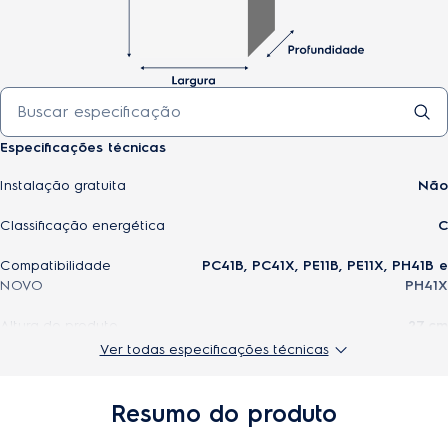
Especificações técnicas
Instalação gratuita
Não
Classificação energética
C
Compatibilidade
PC41B, PC41X, PE11B, PE11X, PH41B e
NOVO
PH41X
Altura do produto
27 cm
Ver todas especificações técnicas
Origem
Importado
Modelo
FWEBR04
Resumo do produto
Largura do produto
6.9 cm