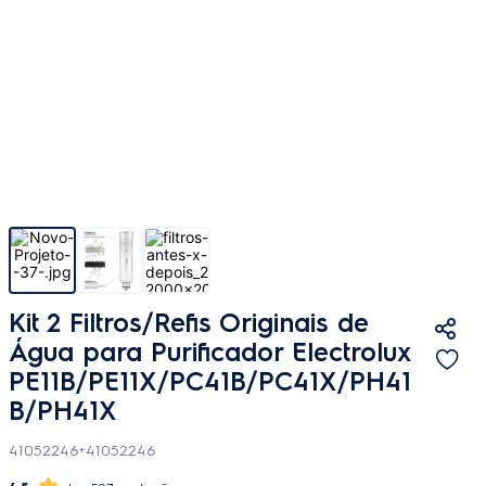
Kit 2 Filtros/Refis Originais de
Água para Purificador Electrolux
PE11B/PE11X/PC41B/PC41X/PH41
B/PH41X
41052246+41052246