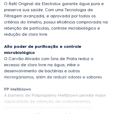
O Refil Original da Electrolux garante água pura e 
EAN-13
preserva sua saúde. Com uma Tecnologia de 
7909569478158
Filtragem avançada, e aprovada por todos os 
Profundidade do produto
6.9 cm
critérios do Inmetro, possui eficiência comprovada na 
retenção de partículas, controle microbiológico e 
Peso do produto
37 g
redução de cloro livre.
Peso do produto embalado
45 g
Alto poder de purificação e controle 
Altura do produto embalado
30 cm
microbiológico
O Carvão Ativado com Íons de Prata reduz o 
Largura do produto embalado
7.8 cm
excesso de cloro livre na água, inibe o 
Profudidade do produto embalado
desenvolvimento de bactérias e outros 
7.8 cm
microrganismos, além de reduzir odores e sabores.
Aplicação
Purificadores PE11 a PE41
PP Meltblown
Cor
Cinza
A barreira de Polipropileno Meltblown permite maior 
Purificador compatível
capacidade de retenção de contaminantes, 
PC41B, PC41X, PE11B, PE11X, PH41B e PH41X
reduzindo vários tipos de partículas sólidas e 
Material
Plástico Polipropileno + Carvão Ativado
purificando ainda mais a água.