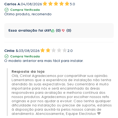
para que sua reciclagem seja avaliada 
Carlos A.
04/08/2026
5.0
posteriormente.
Compra Verificada
Ótimo produto, recomendo
É recomendado o uso de acessórios originais 
Electrolux.
Essa avaliação foi útil?
0
0
Cintia S.
03/08/2026
2.0
Compra Verificada
O modelo anterior era mais fácil para instalar.
Resposta da loja
Olá, Cintia! Agradecemos por compartilhar sua opinião.
Lamentamos que a experiência de instalação não tenha
atendido às suas expectativas. Seu comentário é muito
importante para nós e será encaminhado às áreas
responsáveis para avaliação e melhoria contínua dos
nossos produtos. Agradecemos por escolher nossos refis
originais e por nos ajudar a evoluir. Caso tenha qualquer
dificuldade na instalação ou precise de suporte, estamos
à disposição para auxiliá-la pelos nossos canais de
atendimento. Atenciosamente, Equipe Electrolux 💙