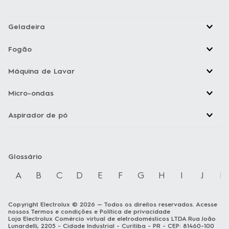
Geladeira
Fogão
Máquina de Lavar
Micro-ondas
Aspirador de pó
Glossário
A
B
C
D
E
F
G
H
I
J
K
Copyright Electrolux © 2026 — Todos os direitos reservados. Acesse
nossos
Termos e condições
e
Política de privacidade
Loja Electrolux Comércio virtual de eletrodomésticos LTDA Rua João
Lunardelli, 2205 - Cidade Industrial - Curitiba - PR - CEP: 81460-100