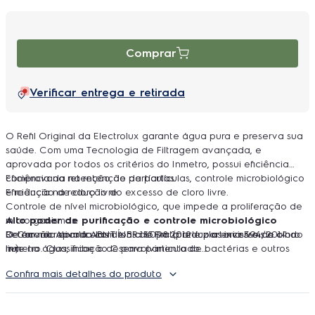
Comprar
Verificar entrega e retirada
O Refil Original da Electrolux garante água pura e preserva sua
saúde. Com uma Tecnologia de Filtragem avançada, e
aprovada por todos os critérios do Inmetro, possui eficiência
comprovada na retenção de partículas, controle microbiológico
Eficiência na retenção de partículas.
e redução de cloro livre.
Eficiência na redução do excesso de cloro livre.
Controle de nível microbiológico, que impede a proliferação de
Alto poder de purificação e controle microbiológico
microrganismos.
O Carvão Ativado com Íons de Prata reduz o excesso de cloro
Retém micropartículas de 5 a 15 µm (partículas invisíveis a olho
De acordo com a ABNT NBR:16098:2012 e portaria 394/2014 do
livre na água, inibe o desenvolvimento de bactérias e outros
nu).
Inmetro. Classificação C para particulado.
microrganismos, além de reduzir odores e sabores.
Reduz, no mínimo, 75% de cloro livre na água.
Confira mais detalhes do produto
Vida útil
PP Meltblown
Troque o Refil Original Electrolux a cada 3.000L ou 6 meses, o
A barreira de Polipropileno Meltblown permite maior
que ocorrer primeiro.