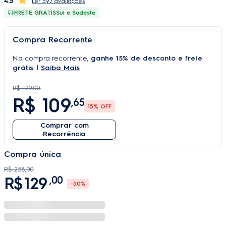
4.5
597 avaliações
FRETE GRÁTIS
Sul e Sudeste
Compra Recorrente
Na compra recorrente,
ganhe 15% de desconto e frete
grátis
. |
Saiba Mais
R$ 129,00
R$
109
,65
15
% OFF
Comprar com
Recorrência
Compra única
R$
258
,
00
R$
129
,
00
-
50%