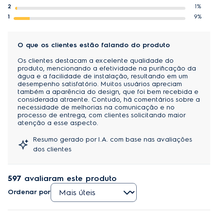
Compatibilidade
2
1%
Purificadores de Água Electrolux PC41B, PC41X, 
1
9%
PE11B, PE11X, PH41B e PH41X.
O que os clientes estão falando do produto
Atenção!
Os clientes destacam a excelente qualidade do
O chamado refil compatível não é testado e 
produto, mencionando a efetividade na purificação da
aprovado pela Electrolux e coloca em risco tanto a 
água e a facilidade de instalação, resultando em um
desempenho satisfatório. Muitos usuários apreciam
qualidade da água que você toma como a vida útil 
também a aparência do design, que foi bem recebida e
e desempenho do seu Purificador Electrolux. Fique 
considerada atraente. Contudo, há comentários sobre a
necessidade de melhorias na comunicação e no
atento!
processo de entrega, com clientes solicitando maior
atenção a esse aspecto.
Verifique o código, modelo aplicado e 
Resumo gerado por I.A. com base nas avaliações
compatibilidade.
dos clientes
Meio Ambiente
597
avaliaram este produto
O material da embalagem é reciclável, procure 
separá-lo corretamente para coleta e tratamento 
Ordenar por
adequado. O filtro/refil é feito de material orgânico e 
reciclável, podendo ser descartado como plástico 