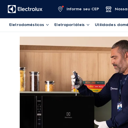
Informe seu CEP
Nossas
Eletrodomésticos
Eletroportáteis
Utilidades domé