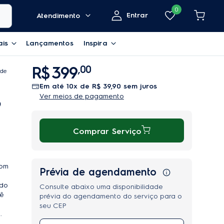
0
Entrar
Atendimento
ais
Lançamentos
Inspira
R$
399
,
00
ide
10
x de
R$
39
,
90
sem juros
Ver meios de pagamento
Comprar Serviço
com
Prévia de agendamento
odo
Consulte abaixo uma disponibilidade
cê
prévia do agendamento do serviço para o
seu CEP
.