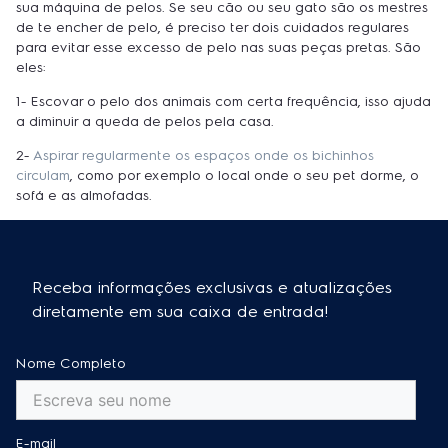
sua máquina de pelos. Se seu cão ou seu gato são os mestres
de te encher de pelo, é preciso ter dois cuidados regulares
para evitar esse excesso de pelo nas suas peças pretas. São
eles:
1- Escovar o pelo dos animais com certa frequência, isso ajuda
a diminuir a queda de pelos pela casa.
2-
Aspirar regularmente os espaços onde os bichinhos
circulam
, como por exemplo o local onde o seu pet dorme, o
sofá e as almofadas.
Receba informações exclusivas e atualizações
diretamente em sua caixa de entrada!
Nome Completo
E-mail