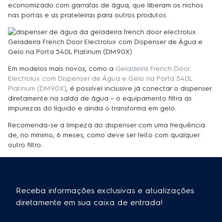
economizado com garrafas de água, que liberam os nichos
nas portas e as prateleiras para outros produtos.
Geladeira French Door Electrolux com Dispenser de Água e
Gelo na Porta 540L Platinum (DM90X)
Em modelos mais novos, como a
Geladeira French Door
Electrolux com Dispenser de Água e Gelo na Porta 540L
Platinum (DM90X)
, é possível inclusive já conectar o dispenser
diretamente na saída de água – o equipamento filtra as
impurezas do líquido e ainda o transforma em gelo.
Recomenda-se a limpeza do dispenser com uma frequência
de, no mínimo, 6 meses, como deve ser feito com qualquer
outro filtro.
Receba informações exclusivas e atualizações
diretamente em sua caixa de entrada!