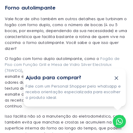
Forno autolimpante
Vale ficar de olho também em outros detalhes que turbinam o
fogão com forno duplo, como o número de bocas (4 ou 5
bocas, por exemplo, dependendo da sua necessidade) e uma
característica que facilita bastante a rotina de quem vive na
cozinha: o forno autolimpante. Você sabe o que isso quer
dizer?
O fogão com forno duplo autolimpante, como o
Fogão de
Piso com Função Grill e Mesa de Vidro Silver Electrolux
(76WDG)
, conta com um revestimento interno feito com
esmalte especial de porcelana, não-tóxico e que não libera
Ajuda para comprar?
odores durante a cocção dos alimentos. A combinação da
Fale com um Personal Shopper pelo whatsapp e
textura deste revestimento e os agentes oxidantes do
receba orientação especializada para escolher
esmalte de porcelana ajudam a dissipar a gordura enquanto
o produto ideal.
as receitas são preparadas, ou seja, o processo de limpeza é
contínuo.
Isso facilita não só a manutenção do eletrodoméstico, como
também evita que manchas e crostas se acumulem na
superfície interna do forno ao longo do tempo, que podem