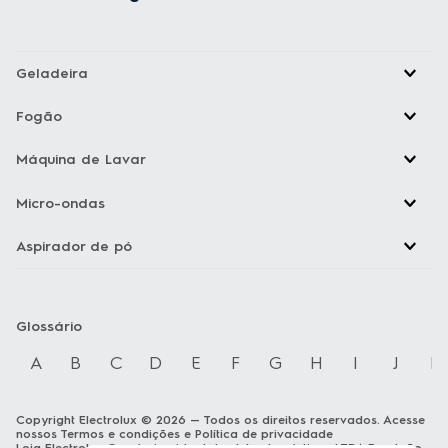
Geladeira
Fogão
Máquina de Lavar
Micro-ondas
Aspirador de pó
Glossário
A
B
C
D
E
F
G
H
I
J
K
Copyright Electrolux © 2026 — Todos os direitos reservados. Acesse
nossos
Termos e condições
e
Política de privacidade