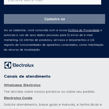
Cadastre-se
Ao se cadastrar, você concorda com a nossa
Política de Privacidade
e
autoriza o uso de seus dados pessoais para (i) envio de e-mail
marketing, (ii) ofertas de produtos, serviços e lançamentos e (iii)
registro de funcionalidades de aparelhos conectados, como habilitação
do recurso de localização.
Canais de atendimento
WhatsApp Electrolux
Tire dúvidas sobre nossos produtos ou sobre seu pedido.
Electrolux Cuida
Solicite atendimento, baixe guias e manuais, e tenha dicas e