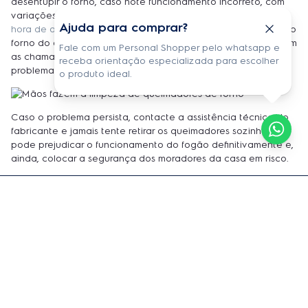
desentupir o forno, caso note funcionamento incorreto, com
variações nas chamas que prejudicam
as suas receitas na
Ajuda para comprar?
hora de assar os alimentos
. Basta retirar a chapa que separa o
forno do acendedor para ter acesso ao buraco de onde saem
Fale com um Personal Shopper pelo whatsapp e
as chamas e utilizar a mesma agulha para resolver o
receba orientação especializada para escolher
problema.
o produto ideal.
Caso o problema persista, contacte a assistência técnica do
fabricante e jamais tente retirar os queimadores sozinho, isso
pode prejudicar o funcionamento do fogão definitivamente e,
ainda, colocar a segurança dos moradores da casa em risco.
Receba informações exclusivas e atualizações
diretamente em sua caixa de entrada!
Nome Completo