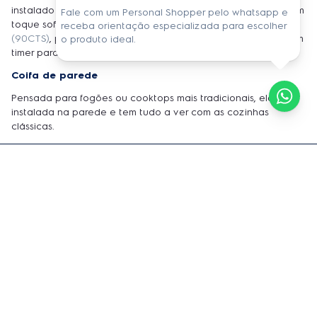
instalado no centro da cozinha, deixando o ambiente com um
Fale com um Personal Shopper pelo whatsapp e
toque sofisticado. A
Coifa de Parede Blue Touch Electrolux
receba orientação especializada para escolher
(90CTS)
, por exemplo, tem função exaustor e depurador, e um
o produto ideal.
timer para desligar, evitando que ela seja esquecida ligada.
Coifa de parede
Pensada para fogões ou cooktops mais tradicionais, ela é
instalada na parede e tem tudo a ver com as cozinhas
clássicas.
Receba informações exclusivas e atualizações
diretamente em sua caixa de entrada!
Nome Completo
E-mail