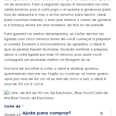
na de exaustor. Para a segunda opção é necessário ter uma
saída externa, pois a coifa joga o ar quente e gorduroso para
fora do ambiente e traz o ar frio externo para dentro. Ideal
para cozinhas maiores, o item que elimina o cheiro de gordura
e a fumaça, existe em dois modelos: de ilha ou de parede.
Para garantir um melhor desempenho, as coifas devem ser
ligadas com cinco minutos antes de você começar a preparar
a comida. Durante o funcionamento do aparelho, o ideal é
que as janelas fiquem fechadas. Quando terminar o preparo,
deixe a coifa ligada por mais 10 minutos, pois assim você
conseguirá um resultado melhor na filtragem do ar.
Na hora de escolher a coifa, o ideal é analisar quantos
queimadores tem em seu fogão ou cooktop: se forem quatro,
opte por uma de 60 cm. Já se tem de cinco a seis, o ideal é
uma de 90 cm a 1,20 m.
Coifa de
ilha Blue Touch, da Electrolux
Coifa de ilha
Ajuda para comprar?
Quase como em um filme americano, esse eletrodoméstico é