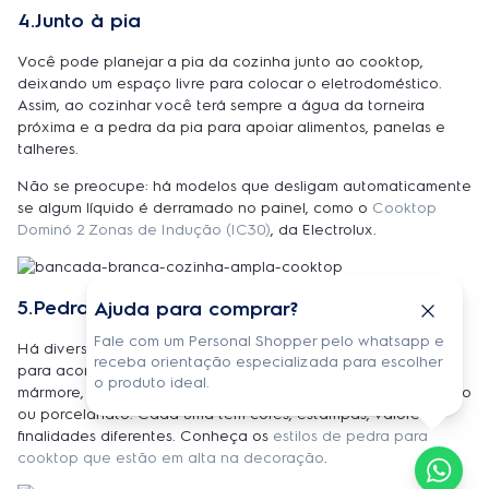
4.Junto à pia
Você pode planejar a pia da cozinha junto ao cooktop,
deixando um espaço livre para colocar o eletrodoméstico.
Assim, ao cozinhar você terá sempre a água da torneira
próxima e a pedra da pia para apoiar alimentos, panelas e
talheres.
Não se preocupe: há modelos que desligam automaticamente
se algum líquido é derramado no painel, como o
Cooktop
Dominó 2 Zonas de Indução (IC30)
, da Electrolux.
5.Pedras
Ajuda para comprar?
Fale com um Personal Shopper pelo whatsapp e
Há diversas pedras que podem ser usadas sobre balcões
receba orientação especializada para escolher
para acomodar o cooktop. Além do tradicional balcão de
o produto ideal.
mármore, é possível optar por silestone, dekton, corian, granito
ou porcelanato. Cada uma tem cores, estampas, valores e
finalidades diferentes. Conheça os
estilos de pedra para
cooktop que estão em alta na decoração
.