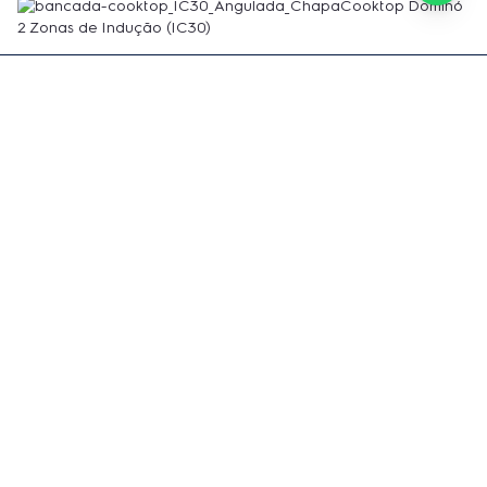
Cooktop Dominó
2 Zonas de Indução (IC30)
Receba informações exclusivas e atualizações
diretamente em sua caixa de entrada!
Nome Completo
E-mail
Cadastre-se
Ao se cadastrar, você concorda com a nossa
Política de Privacidade
e