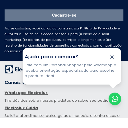
Cadastre-se
Ao se cadastrar, você concorda com a nossa
Política de Privacidade
e
autoriza o uso de seus dados pessoais para (i) envio de e-mail
marketing, (ii) ofertas de produtos, serviços e lançamentos e (iii)
registro de funcionalidades de aparelhos conectados, como habilitação
do recurso de localização.
Ajuda para comprar?
Fale com um Personal Shopper pelo whatsapp e
receba orientação especializada para escolher
o produto ideal.
Canais de atendimento
WhatsApp Electrolux
Tire dúvidas sobre nossos produtos ou sobre seu pedido.
Electrolux Cuida
Solicite atendimento, baixe guias e manuais, e tenha dicas e
conteúdos exclusivos sobre os seus produtos.