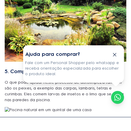
Ajuda para comprar?
Fale com um Personal Shopper pelo whatsapp e
receba orientação especializada para escolher
5. Companhia dos peixes
o produto ideal.
O que pode ajudar neste processo de autolimpeza também
são os peixes, a exemplo das carpas, lambaris, tetras e
curimbas. Eles comem larvas de insetos e o limo que se forma
nas paredes da piscina.