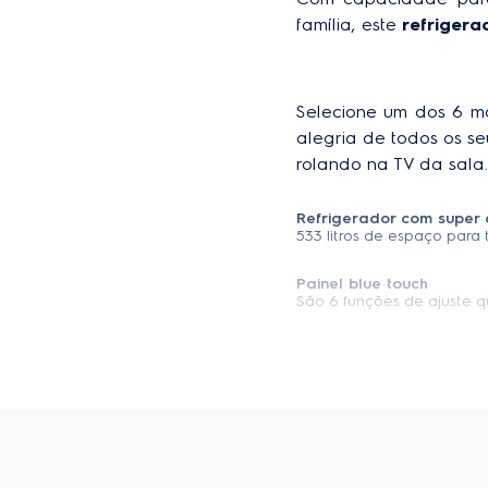
família, este 
refrigera
Especificações técnicas
Capacidade líquida do fre
Selecione um dos 6 m
Classificação energética
alegria de todos os se
rolando na TV da sala.
Profundidade sem porta
Refrigerador com super
Profundidade com porta a
533 litros de espaço para t
Largura Porta aberta 90°
Painel blue touch
São 6 funções de ajuste q
Prateleira do turbo freez
Prateleira retrátil que po
organizar os itens no freez
Ice Twister
Tenha gelo à sua disposiç