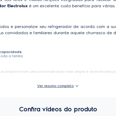
dor Electrolux
 é um excelente custo benefício para várias
Capacidade bruta do freezer
Consumo
ezer (L)
132
odos e personalize seu refrigerador de acordo com a su
EcoPlus
A
us convidados e familiares durante aquele churrasco de d
Total de
Refrigerado
60,0 cm
prateleiras
contra porta.
 capacidade
berta
145,6 cm
oda a família.
Tipo de degelo
 com puxador
90,0 cm
ue proporcionam uma personalização mais ampla e diversificada par
er retrátil com três posições
Ver resumo completo
de ser utilizada em três posições com um simples ajuste. Mais versat
er.
ão a qualquer hora do dia de forma simples e prática.
Confira vídeos do produto