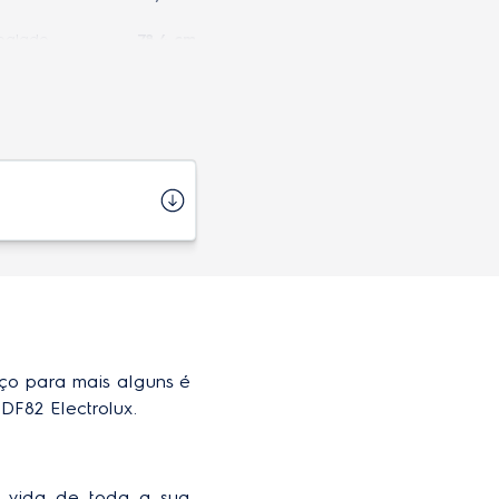
balado
78,4 cm
em puxador
70,2 cm
4072365/ 7896584072389
o
84,1 cm
101 kg
enamento
553L
60 Hz
Branco
ço para mais alguns é 
erador (L)
421
DF82 Electrolux.
a
188,0 cm
2003477
a vida de toda a sua 