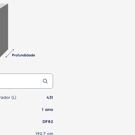
ador (L)
431
1 ano
DF82
192,7 cm