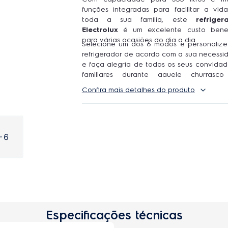
funções integradas para facilitar a vid
toda a sua família, este
refriger
Electrolux
é um excelente custo benef
para várias ocasiões do dia a dia.
Selecione um dos 6 modos e personalize
refrigerador de acordo com a sua necessi
e faça alegria de todos os seus convidad
familiares durante aquele churrasc
domingo, com o futebol rolando na TV da s
Confira mais detalhes do produto
6
Especificações técnicas