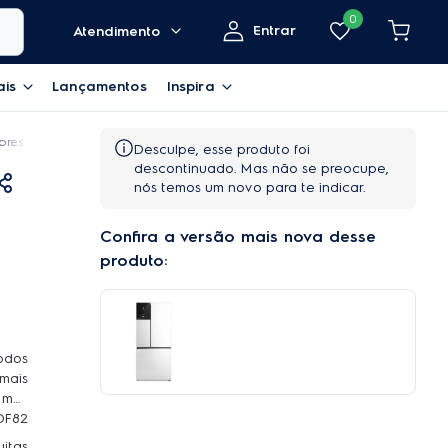
0
Entrar
Atendimento
ais
Lançamentos
Inspira
dores
Geladeira Electrolux Frost Free 553L Infinity Duplex Branca (DF82)
Desculpe, esse produto foi
descontinuado. Mas não se preocupe,
nós temos um novo para te indicar.
Confira a versão mais nova desse
produto:
todos
mais
 mas
 DF82
itas