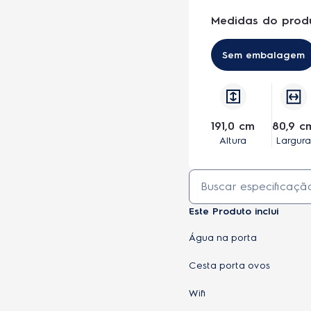
Medidas do prod
Geladeira Electrolux Frost Free 553L Infini
Sem embalagem
191,0 cm
80,9 c
Altura
Largura
Este Produto inclui
Água na porta
Cesta porta ovos
Wifi