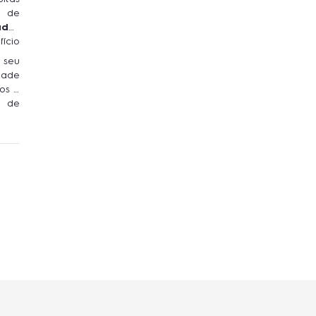
a de
ador
ício
 seu
dade
os e
o de
ala.