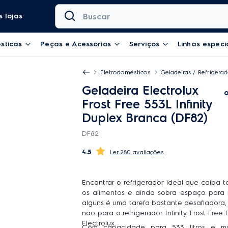
Buscar
 lojas
sticas
Peças e Acessórios
Serviços
Linhas especi
Eletrodomésticos
Geladeiras / Refrigera
Geladeira Electrolux
Frost Free 553L Infinity
Duplex Branca (DF82)
DF82
4.5
280 avaliações
Encontrar o refrigerador ideal que caiba 
os alimentos e ainda sobra espaço para 
alguns é uma tarefa bastante desafiadora,
não para o refrigerador Infinity Frost Free
Electrolux.
Com capacidade para 533 litros e mu