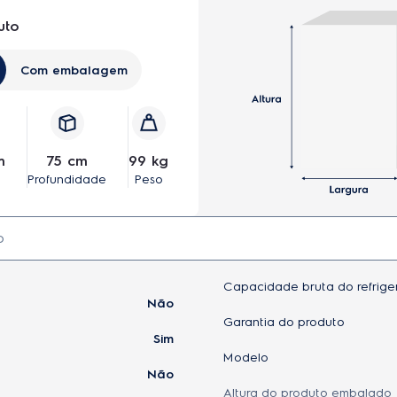
uto
ty Duplex Branca (DF82)
Com embalagem
m
75 cm
99 kg
Profundidade
Peso
Capacidade bruta do refriger
Não
Garantia do produto
Sim
Modelo
Não
Altura do produto embalado