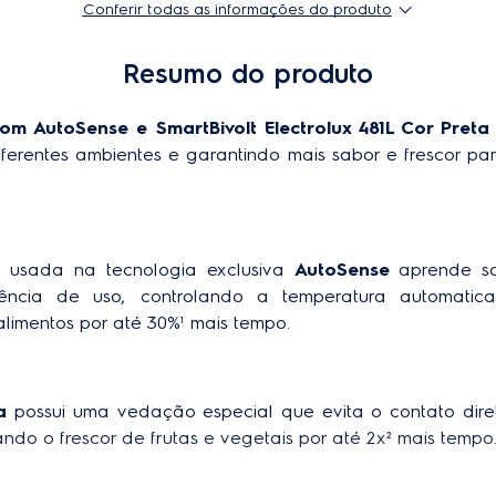
IT70B
Conferir todas as informações do produto
Quantidade de funções
60 Hz
Resumo do produto
Capacidade líquida total (L)
Black Inox Look
Cor do gabinete
om AutoSense e SmartBivolt Electrolux 481L Cor Preta
lado
74 cm
ferentes ambientes e garantindo mais sabor e frescor par
Material
Gabinete: V
Nacional
das
Tra
prateleiras
1 ano
Iluminação interna (freezer)
do
192,5 cm
ial usada na tecnologia exclusiva 
AutoSense
 aprende s
AutoSense
ência de uso, controlando a temperatura automatica
o
67 kg
limentos por até 30%¹ mais tempo.    
Tecnologia Inverter
A
Tipo de degelo
 embalado
80,3 cm
a
 possui uma vedação especial que evita o contato dir
ndo o frescor de frutas e vegetais por até 2x² mais tempo