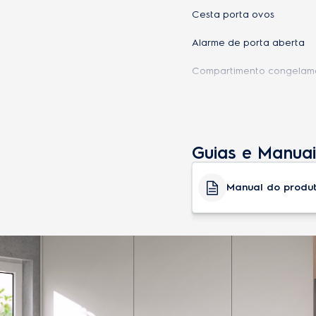
Cesta porta ovos
Alarme de porta aberta
Compartimento congelame
Compartimento extra frio
Degelo automático
Guias e Manuai
Gelo na porta
Home bar
Manual do produ
Iluminação Interna
Porta latas
Porta reversível
Prateleiras removíveis