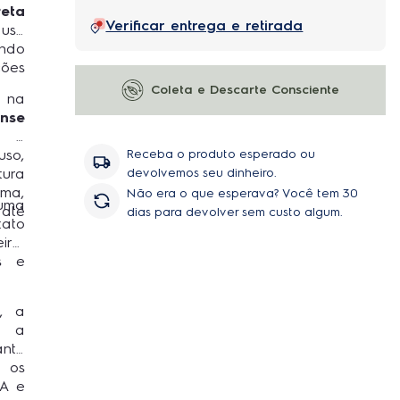
reta
Verificar entrega e retirada
 uso
indo
ções
Coleta e Descarte Consciente
a na
nse
a e
so,
Receba o produto esperado ou
ura
devolvemos seu dinheiro.
ma,
Não era o que esperava? Você tem 30
uma
 até
dias para devolver sem custo algum.
tato
ira,
s e
l, a
 a
ante
r os
 A e