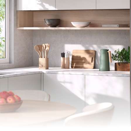
Rodízios
Puxadores
Máquina de gelo automát
Trava painel de controle
Controle de temperatura
Compartimento FlexiSpac
Conectividade
Especificações técnicas
Instalação gratuita
Capacidade líquida do fre