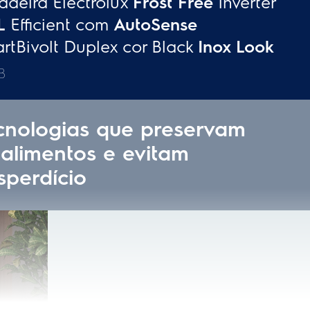
Não
Sim
adapt)
Sim
Não
Sim
Não
Não
Inverter
Bivolt
25 kWh/Mês
Sim