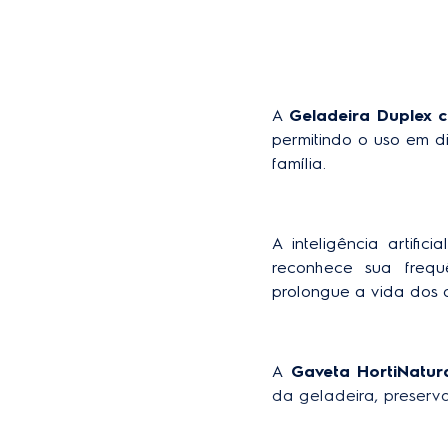
Modelo
Frequência
Acabamento lateral
A 
Geladeira Duplex c
Largura do produto emba
permitindo o uso em di
Origem
família. 
Garantia do produto
Altura do produto embala
A inteligência artific
reconhece sua frequ
Peso do produto embalad
prolongue a vida dos a
Classificação energética
Profundidade do produto
A
 Gaveta HortiNatur
da geladeira, preserva