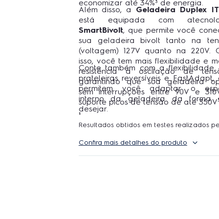
economizar até 34%³ de energia.
Além disso, a
Geladeira Duplex I
está equipada com atecnolo
SmartBivolt
, que permite você cone
sua geladeira bivolt tanto na te
(voltagem) 127V quanto na 220V.
isso, você tem mais flexibilidade e m
Conte também com a flexibilidade
resistência à oscilação de tens
prateleiras reversíveis e FastAdapt,
garantindo que sua geladeira o
permitem você adaptar o esp
sem interrupções entre 90V e 31
interno da geladeira da forma 
suporte picos de tensão de até 350V
desejar.
¹
Resultados obtidos em testes realizados p
FURB (Universidade Regional de Blumenau)
Confira mais detalhes do produto
com morangos e leite.
²
Resultados obtidos em testes realizados p
FURB (Universidade Regional de Blumenau
morangos, cogumelos e alface.
³
Em relação ao mínimo para a classificação
4