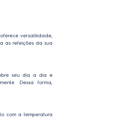
1
481 L
Branco
 
oferece versatilidade, 
a as refeições da sua 
idro Temperado/ Plástico
nsparente Porta: Plástico
Transparente
Não
obre seu dia a dia e 
Sim
mente. Dessa forma, 
Sim
Frost Free
eto com a temperatura 
.