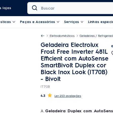
Buscar
 lojas
sticas
Peças e Acessórios
Serviços
Linhas especi
Eletrodomésticos
Geladeiras / Refrigera
Geladeira Electrolux
Frost Free Inverter 481L
Efficient com AutoSense
SmartBivolt Duplex cor
Black Inox Look (IT70B)
- Bivolt
IT70B
4.3
253 avaliações
A
Geladeira Duplex com AutoSens