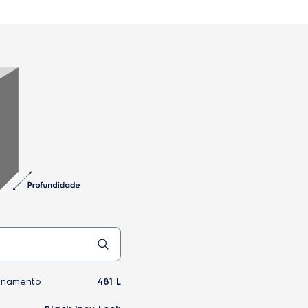
s de
e as
o
enamento
481 L