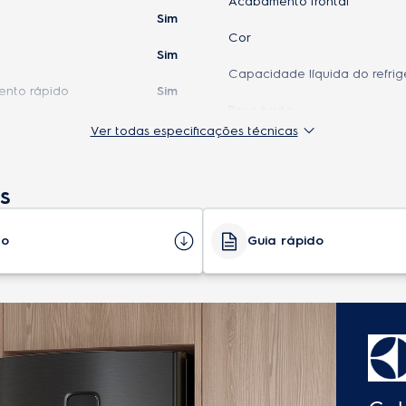
Acabamento frontal
Sim
Cor
Sim
Capacidade líquida do refrig
nto rápido
Sim
Peso bruto
Sim
Ver todas especificações técnicas
Quantidade de portas
Sim
Painel digital
s
Não
Conteúdo da
Refrigerad
Não
embalagem
Gelo
to
Guia rápido
Sim
Gás refrigerante
Não
Quantidade de prateleiras
e gavetas do freezer
Não
Quantidade de
G
Sim
prateleiras e gavetas do
refrigerador