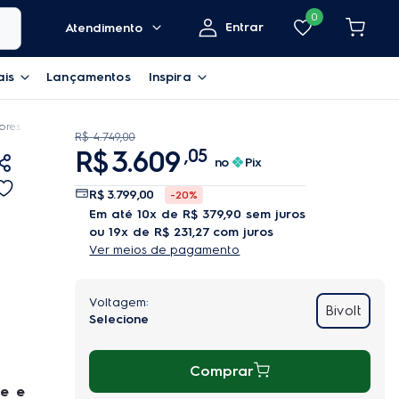
0
Entrar
Atendimento
ais
Lançamentos
Inspira
dores
Geladeira Electrolux Frost Free Inverter 481L Efficient com AutoSense
R$
4
.
749
,
00
R$
3
.
609
,
05
no
Pix
R$
3
.
799
,
00
-
20%
em até
10
x de
R$
379
,
90
sem juros
ou
19
x de
R$
231
,
27
com juros
Ver meios de pagamento
Bivolt
Comprar
e e