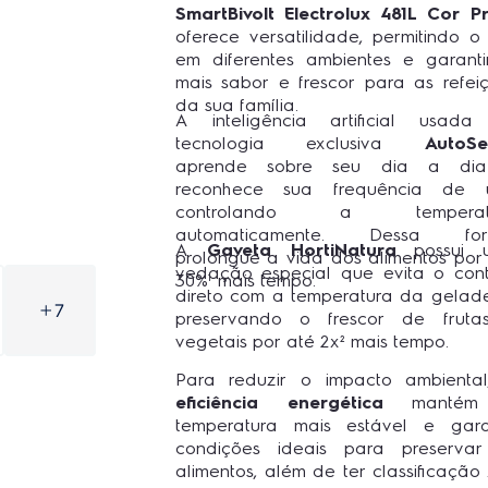
SmartBivolt Electrolux 481L Cor P
oferece versatilidade, permitindo o
em diferentes ambientes e garant
mais sabor e frescor para as refei
da sua família.
A inteligência artificial usad
tecnologia exclusiva
AutoSe
aprende sobre seu dia a di
reconhece sua frequência de u
controlando a temperat
automaticamente. Dessa for
A
Gaveta HortiNatura
possui 
prolongue a vida dos alimentos por
vedação especial que evita o con
30%¹ mais tempo.
direto com a temperatura da gelade
7
preservando o frescor de fruta
vegetais por até 2x² mais tempo.
Para reduzir o impacto ambienta
eficiência energética
mantém
temperatura mais estável e gar
condições ideais para preserva
alimentos, além de ter classificação