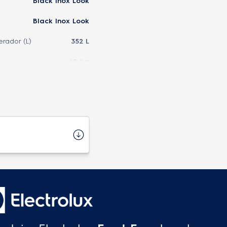
Black Inox Look
Black Inox Look
erador (L)
352 L
68 kg
2
Sim
or. Porta Ovos. Forma de
 e Manual de Instruções.
R600A
Gabinete: 2 Prateleiras
Porta: 2 Prateleiras
abinete: 3 Prateleiras e 1
Gaveta Porta: 4
Prateleiras