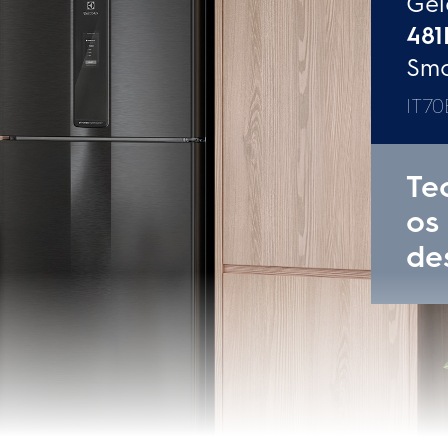
Sim
Prateleiras retráteis
Sim (Embutido)
Prateleiras reversíveis
ica
Não
Prateleiras expansíveis (fast 
Não
Dispenser de gelo na porta
Automático
Função turbo freezer
e
Não
Função turbo refrigerador
Não
Selo Procel
Tipo de compressor
Tensão (V)
Não
Consumo
ezer (L)
129 L
EcoPlus