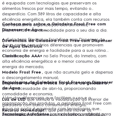
é equipada com tecnologias que preservam os
alimentos frescos por mais tempo, evitando o
desperdício. Com 389 litros de capacidade e alta
eficiência energética, ela também conta com recursos
Conheça mais sobre a Geladeira Frost Free com
que facilitam a organização dos alimentos,
Dispenser de Água
promovendo mais comodidade para o seu dia a dia.
A Geladeira Electrolux Frost Free com Dispenser de
Diferenciais da Geladeira Frost Free com Dispenser
Água conta com vários diferenciais que promovem
de Água Electrolux
economia de energia e facilidade para a sua rotina.
Confira:
Classificação AAA+
no Selo Procel, do Inmetro, com
alta eficiência energética e o menor consumo de
energia do mercado;
Modelo Frost Free
, que não acumula gelo e dispensa
o descongelamento manual;
Tecnologias da Geladeira Frost Free com Dispenser
Dispenser de água fresca na porta da geladeira
,
de Água
sem a necessidade de abri-la, proporcionando
comodidade e economia;
Além dos diferenciais que facilitam o uso e a
Luz de LED
que otimiza a visualização do interior de
organização dos produtos, a geladeira Frost Free com
geladeira com baixo consumo de energia;
água na porta é equipada com tecnologias que
Recurso MoveAdapt
, que permite mover os
preservam os alimentos por mais tempo, evitando o
Tecnologia AutoSense
: usa inteligência artificial para
compartimentos pelos trilhos da porta da geladeira,