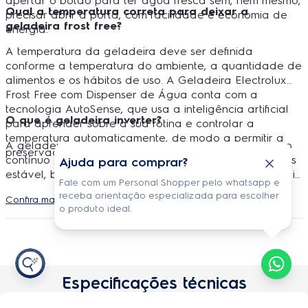
apertar o botão para ter água fresca sem, nem mesmo,
Qual a temperatura correta para deixar a
precisar abrir a porta, com facilidade e economia de
geladeira frost free?
energia.
A temperatura da geladeira deve ser definida
conforme a temperatura do ambiente, a quantidade de
alimentos e os hábitos de uso. A Geladeira Electrolux
Frost Free com Dispenser de Água conta com a
tecnologia AutoSense, que usa a inteligência artificial
O que é geladeira inverter?
para aprender sobre a sua rotina e controlar a
temperatura automaticamente, de modo a permitir a
A geladeira inverter é a que possui um funcionamento
preservação dos alimentos por mais tempo.
contínuo do compressor, mantendo a temperatura mais
Ajuda para comprar?
estável, bem como proporcionando as condições ideais
Fale com um Personal Shopper pelo whatsapp e
para preservar seus alimentos. Além disso, promove
receba orientação especializada para escolher
Confira mais detalhes do produto
alta eficiência energética, contribuindo para a
o produto ideal.
economia de energia elétrica.
Especificações técnicas