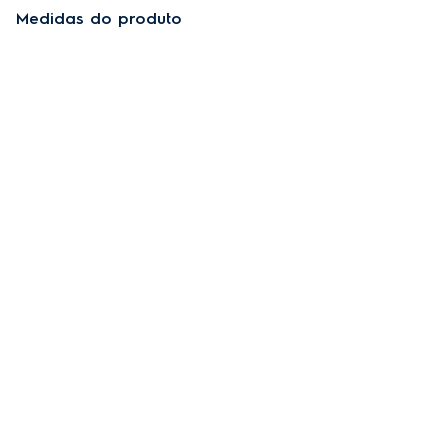
Medidas do produto
Sem embalagem
Com embalagem
176,9 cm
60 cm
Altura
Largura
71,7 cm
55,8 Kg
Profundidade
Peso
Este Produto inclui