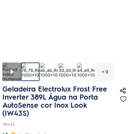
9
Geladeira Electrolux Frost Free
Inverter 389L Água na Porta
AutoSense cor Inox Look
(IW43S)
IW43S