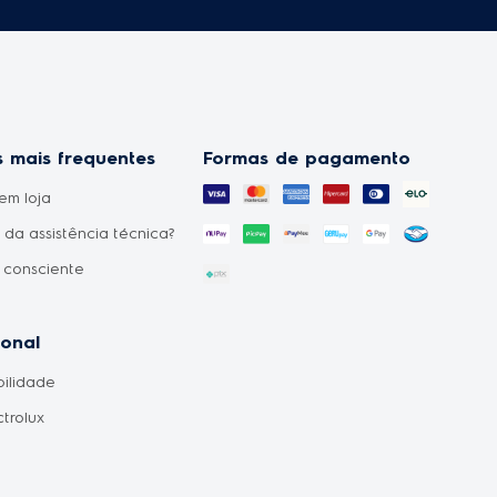
 mais frequentes
Formas de pagamento
em loja
da assistência técnica?
 consciente
uto não chegou?
o sabendo que o
ional
o do meu pedido foi
bilidade
o?
ctrolux
ilidade de produtos?
ento de entrega?
ores