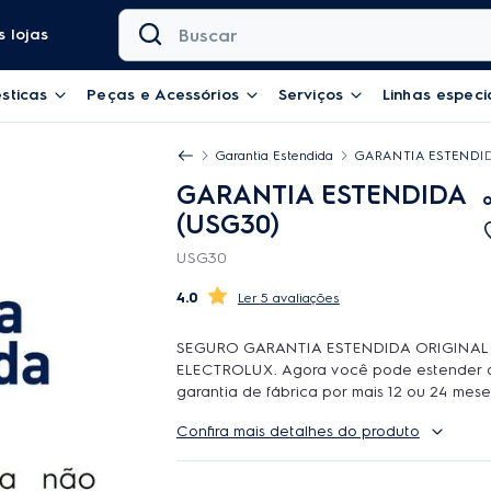
Buscar
 lojas
sticas
Peças e Acessórios
Serviços
Linhas especi
Garantia Estendida
GARANTIA ESTENDID
GARANTIA ESTENDIDA
(USG30)
USG30
4.0
5 avaliações
SEGURO GARANTIA ESTENDIDA ORIGINAL
ELECTROLUX. Agora você pode estender 
garantia de fábrica por mais 12 ou 24 mese
contar com o atendimento de qualidade d
Confira mais detalhes do produto
Rede Autorizada Electrolux. O uso é ilimit
durante a cobertura podem ser feitos quan
reparos forem necessarios, incluindo peças