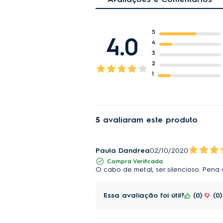
5
4.0
4
3
2
1
5
avaliaram este produto
Paula Dandrea
02/10/2020
Compra Verificada
O cabo de metal, ser silencioso. Pena
Essa avaliação foi útil?
0
0