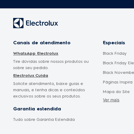
Canais de atendimento
Especiais
WhatsApp Electrolux
Black Friday
Tire dúvidas sobre nossos produtos ou
Black Friday El
sobre seu pedido.
Black Novembe
Electrolux Cuida
Páginas Inspira
Solicite atendimento, baixe guias e
manuais, e tenha dicas e conteúdos
Mapa do Site
exclusivos sobre os seus produtos.
Ver mais
Cyber Monday
Garantia estendida
Saldão Eletrod
Tudo sobre Garantia Estendida
Promoção Mês 
Oferta Dia das