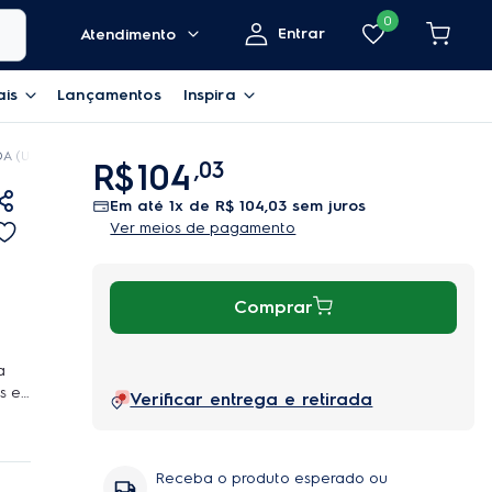
0
Entrar
Atendimento
ais
Lançamentos
Inspira
A (USG30)
R$
104
,
03
em até
1
x de
R$
104
,
03
sem juros
Ver meios de pagamento
Comprar
a
s e
Verificar entrega e retirada
a
ado e
tos
Receba o produto esperado ou
 e