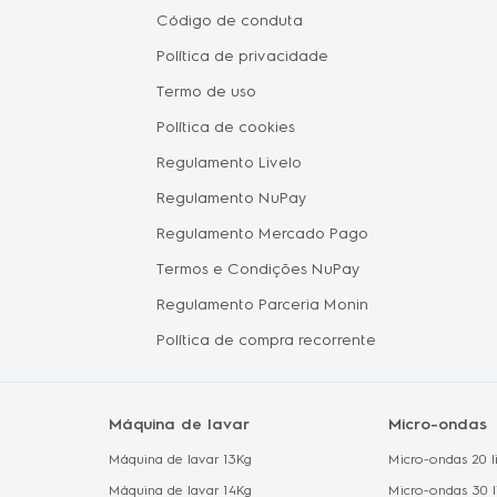
Pais
Código de conduta
Seja um 
Política de privacidade
Vendas C
tástica
Termo de uso
Oportuni
Política de cookies
Electrol
hile
Regulamento Livelo
Política 
Regulamento NuPay
Proteção
Regulamento Mercado Pago
Política 
Termos e Condições NuPay
Regulamento Parceria Monin
Política de compra recorrente
Máquina de lavar
Micro-ondas
Máquina de lavar 13Kg
Micro-ondas 20 li
Máquina de lavar 14Kg
Micro-ondas 30 l