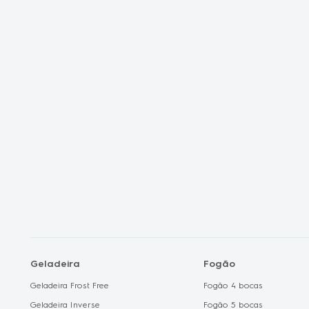
Oferta Dia dos 
Frete Grátis
Liquidação Fan
Shopclub
Electrolux no C
Geladeira
Fogão
Geladeira Frost Free
Fogão 4 bocas
Geladeira Inverse
Fogão 5 bocas