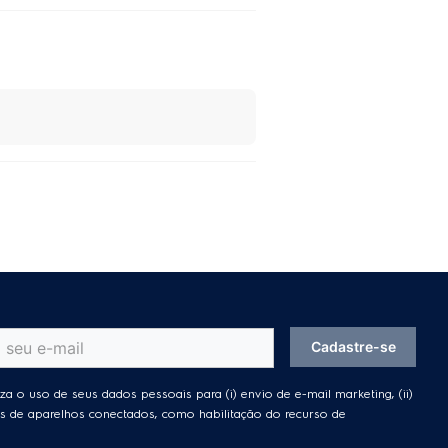
Cadastre-se
za o uso de seus dados pessoais para (i) envio de e-mail marketing, (ii)
ades de aparelhos conectados, como habilitação do recurso de