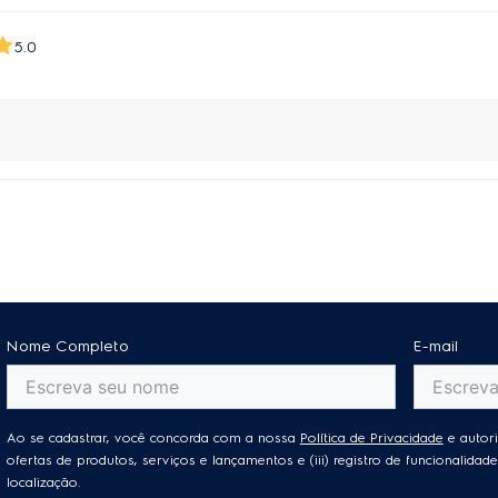
5.0
Nome Completo
E-mail
Ao se cadastrar, você concorda com a nossa
Política de Privacidade
e autori
ofertas de produtos, serviços e lançamentos e (iii) registro de funcionalid
localização.