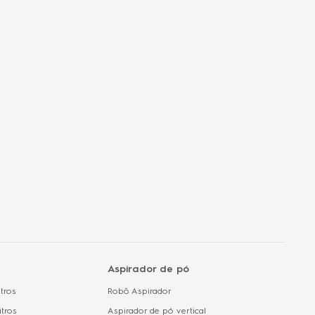
autorizado
orporativas
dades de Carrera
ux no mundo
de Privacidade e
 de Dados
de Cookie
Aspirador de pó
tros
Robô Aspirador
itros
Aspirador de pó vertical