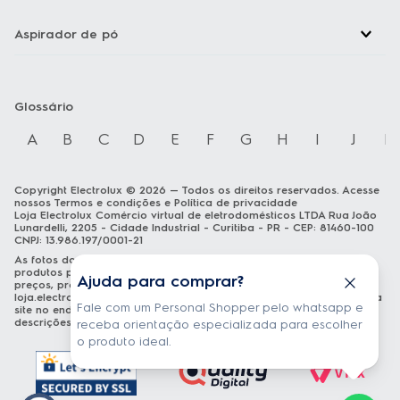
Aspirador de pó
Glossário
A
B
C
D
E
F
G
H
I
J
K
Copyright Electrolux © 2026 — Todos os direitos reservados. Acesse
nossos
Termos e condições
e
Política de privacidade
Loja Electrolux Comércio virtual de eletrodomésticos LTDA Rua João
Lunardelli, 2205 - Cidade Industrial - Curitiba - PR - CEP: 81460-100
CNPJ: 13.986.197/0001-21
As fotos dos produtos são meramente ilustrativas. A venda dos
produtos publicados está sujeita a disponibilidade de estoque. Os
Ajuda para comprar?
preços, promoções e formas de pagamento publicados em
loja.electrolux.com.br
estão válidos exclusivamente para compra via
Fale com um Personal Shopper pelo whatsapp e
site no endereço mencionado. As especificações técnicas e
descrições estão sujeitas a alterações sem aviso prévio.
receba orientação especializada para escolher
o produto ideal.