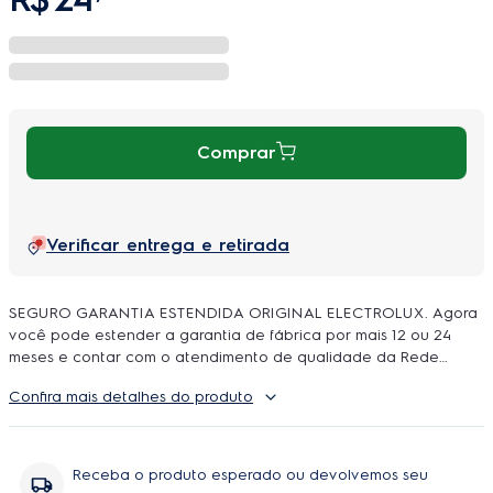
Comprar
Verificar entrega e retirada
SEGURO GARANTIA ESTENDIDA ORIGINAL ELECTROLUX. Agora
você pode estender a garantia de fábrica por mais 12 ou 24
meses e contar com o atendimento de qualidade da Rede
Autorizada Electrolux. O uso é ilimitado e durante a cobertura
Confira mais detalhes do produto
podem ser feitos quantos reparos forem necessarios, incluindo
peças e serviço, sem você se preoupar com orçamentos e
contratação de técnicos.
Receba o produto esperado ou devolvemos seu