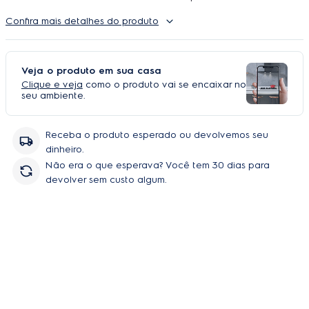
Autorizada Electrolux. O uso é ilimitado e durante a cobertura
Confira mais detalhes do produto
podem ser feitos quantos reparos forem necessarios, incluindo
peças e serviço, sem você se preoupar com orçamentos e
contratação de técnicos.
Veja o produto em sua casa
Clique e veja
como o produto vai se encaixar no
seu ambiente.
Receba o produto esperado ou devolvemos seu
dinheiro.
Não era o que esperava? Você tem 30 dias para
devolver sem custo algum.