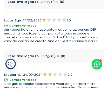
Essa avaliação foi útil?
1
0
Lucas Squerzzato
14/02/2025
1.0
Compra Verificada
Um vergonha a forma que tratam as compras, por um CEP
errado na nota fazer a compra voltar para estoque e
cancelar a compra ? demorar 15 dias ÚTEIS para estornar o
valor do cartão de crédito. Site da Electrolux nunca mais !!
Essa avaliação foi útil?
0
0
Silvana vitória Batista pizano
24/05/2024
2.0
Compra Verificada
Não gostei porque colocaram o valor da geladeira muito
abaixo do valor real dela. Uma geladeira de 474 litros Inox
nova. Ela custa 4.399,00 por menos de 3 mil reais.
Essa avaliação foi útil?
0
0