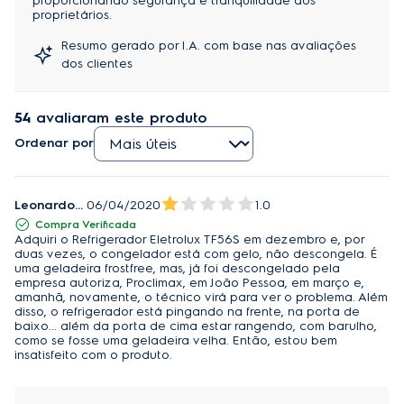
proporcionando segurança e tranquilidade aos
proprietários.
Resumo gerado por I.A. com base nas avaliações
dos clientes
54
avaliaram este produto
Ordenar por
Leonardo Mota Meira
06/04/2020
1.0
Compra Verificada
Adquiri o Refrigerador Eletrolux TF56S em dezembro e, por
duas vezes, o congelador está com gelo, não descongela. É
uma geladeira frostfree, mas, já foi descongelado pela
empresa autoriza, Proclimax, em João Pessoa, em março e,
amanhã, novamente, o técnico virá para ver o problema. Além
disso, o refrigerador está pingando na frente, na porta de
baixo... além da porta de cima estar rangendo, com barulho,
como se fosse uma geladeira velha. Então, estou bem
insatisfeito com o produto.