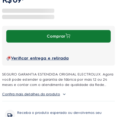
Comprar
Verificar entrega e retirada
SEGURO GARANTIA ESTENDIDA ORIGINAL ELECTROLUX. Agora
você pode estender a garantia de fábrica por mais 12 ou 24
meses e contar com o atendimento de qualidade da Rede
Autorizada Electrolux. O uso é ilimitado e durante a cobertura
Confira mais detalhes do produto
podem ser feitos quantos reparos forem necessarios, incluindo
peças e serviço, sem você se preoupar com orçamentos e
contratação de técnicos.
Receba o produto esperado ou devolvemos seu