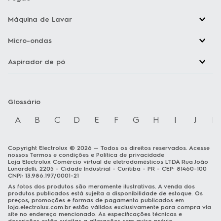
Máquina de Lavar
Micro-ondas
Aspirador de pó
Glossário
A
B
C
D
E
F
G
H
I
J
K
Copyright Electrolux © 2026 — Todos os direitos reservados. Acesse
nossos
Termos e condições
e
Política de privacidade
Loja Electrolux Comércio virtual de eletrodomésticos LTDA Rua João
Lunardelli, 2205 - Cidade Industrial - Curitiba - PR - CEP: 81460-100
CNPJ: 13.986.197/0001-21
As fotos dos produtos são meramente ilustrativas. A venda dos
produtos publicados está sujeita a disponibilidade de estoque. Os
preços, promoções e formas de pagamento publicados em
loja.electrolux.com.br
estão válidos exclusivamente para compra via
site no endereço mencionado. As especificações técnicas e
descrições estão sujeitas a alterações sem aviso prévio.