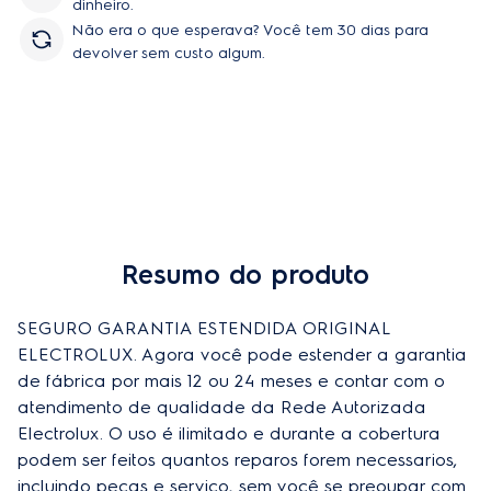
dinheiro.
Não era o que esperava? Você tem 30 dias para
devolver sem custo algum.
Resumo do produto
Comprar
SEGURO GARANTIA ESTENDIDA ORIGINAL 
ELECTROLUX. Agora você pode estender a garantia 
de fábrica por mais 12 ou 24 meses e contar com o 
atendimento de qualidade da Rede Autorizada 
Electrolux. O uso é ilimitado e durante a cobertura 
podem ser feitos quantos reparos forem necessarios, 
incluindo peças e serviço, sem você se preoupar com 