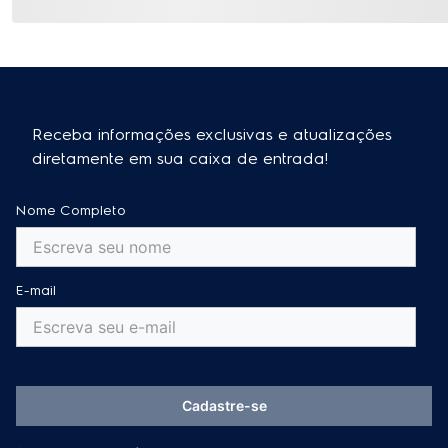
Receba informações exclusivas e atualizações
diretamente em sua caixa de entrada!
Nome Completo
E-mail
Cadastre-se
Ao se cadastrar, você concorda com a nossa
Política de Privacidade
e
autoriza o uso de seus dados pessoais para (i) envio de e-mail