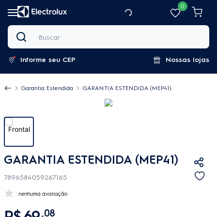
0
Buscar
Informe seu CEP
Nossas lojas
Garantia Estendida
GARANTIA ESTENDIDA (MEP41)
GARANTIA ESTENDIDA (MEP41)
7896584059267165
nenhuma avaliação
R$
69
,
08