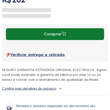
Comprar
Verificar entrega e retirada
SEGURO GARANTIA ESTENDIDA ORIGINAL ELECTROLUX. Agora
você pode estender a garantia de fábrica por mais 12 ou 24
meses e contar com o atendimento de qualidade da Rede
Autorizada Electrolux. O uso é ilimitado e durante a cobertura
Confira mais detalhes do produto
podem ser feitos quantos reparos forem necessarios, incluindo
peças e serviço, sem você se preoupar com orçamentos e
contratação de técnicos.
Receba o produto esperado ou devolvemos seu