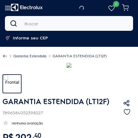
0
Buscar
Informe seu CEP
Garantia Estendida
GARANTIA ESTENDIDA (LT12F)
GARANTIA ESTENDIDA (LT12F)
7896584052398227
nenhuma avaliação
R$
202
,
40