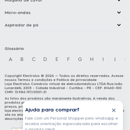
Máquina de Lavar
Micro-ondas
Aspirador de pó
Glossário
A
B
C
D
E
F
G
H
I
J
K
Copyright Electrolux © 2026 — Todos os direitos reservados. Acesse
nossos
Termos e condições
e
Política de privacidade
Loja Electrolux Comércio virtual de eletrodomésticos LTDA Rua João
Lunardelli, 2205 - Cidade Industrial - Curitiba - PR - CEP: 81460-100
CNPJ: 13.986.197/0001-21
As fotos dos produtos são meramente ilustrativas. A venda dos
produtos publicados está sujeita a disponibilidade de estoque. Os
preços, promoções e formas de pagamento publicados em
Ajuda para comprar?
loja.electrolux.com.br
estão válidos exclusivamente para compra via
site no endereço mencionado. As especificações técnicas e
Fale com um Personal Shopper pelo whatsapp e
descrições estão sujeitas a alterações sem aviso prévio.
receba orientação especializada para escolher
o produto ideal.