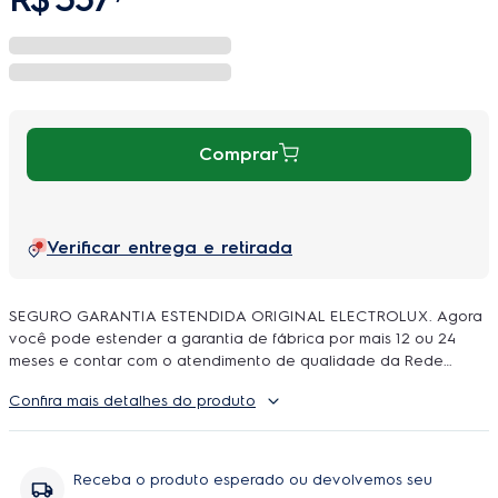
Comprar
Verificar entrega e retirada
SEGURO GARANTIA ESTENDIDA ORIGINAL ELECTROLUX. Agora
você pode estender a garantia de fábrica por mais 12 ou 24
meses e contar com o atendimento de qualidade da Rede
Autorizada Electrolux. O uso é ilimitado e durante a cobertura
Confira mais detalhes do produto
podem ser feitos quantos reparos forem necessarios, incluindo
peças e serviço, sem você se preoupar com orçamentos e
contratação de técnicos.
Receba o produto esperado ou devolvemos seu