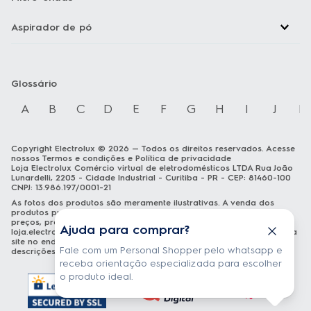
Aspirador de pó
Glossário
A
B
C
D
E
F
G
H
I
J
K
Copyright Electrolux © 2026 — Todos os direitos reservados. Acesse
nossos
Termos e condições
e
Política de privacidade
Loja Electrolux Comércio virtual de eletrodomésticos LTDA Rua João
Lunardelli, 2205 - Cidade Industrial - Curitiba - PR - CEP: 81460-100
CNPJ: 13.986.197/0001-21
As fotos dos produtos são meramente ilustrativas. A venda dos
produtos publicados está sujeita a disponibilidade de estoque. Os
preços, promoções e formas de pagamento publicados em
Ajuda para comprar?
loja.electrolux.com.br
estão válidos exclusivamente para compra via
site no endereço mencionado. As especificações técnicas e
Fale com um Personal Shopper pelo whatsapp e
descrições estão sujeitas a alterações sem aviso prévio.
receba orientação especializada para escolher
o produto ideal.