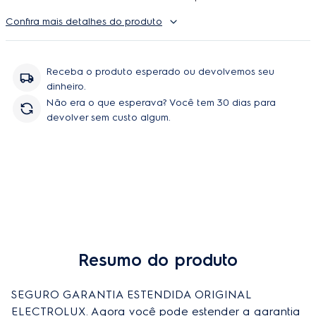
Autorizada Electrolux. O uso é ilimitado e durante a cobertura
Confira mais detalhes do produto
podem ser feitos quantos reparos forem necessarios, incluindo
peças e serviço, sem você se preoupar com orçamentos e
contratação de técnicos.
Receba o produto esperado ou devolvemos seu
dinheiro.
Não era o que esperava? Você tem 30 dias para
devolver sem custo algum.
Resumo do produto
Comprar
SEGURO GARANTIA ESTENDIDA ORIGINAL 
ELECTROLUX. Agora você pode estender a garantia 