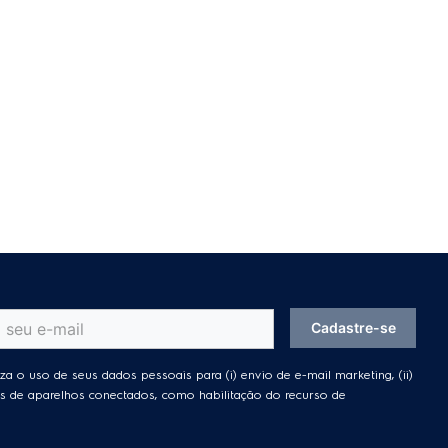
Cadastre-se
za o uso de seus dados pessoais para (i) envio de e-mail marketing, (ii)
ades de aparelhos conectados, como habilitação do recurso de