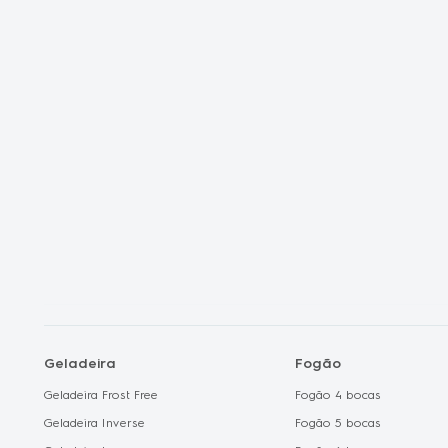
Frete Grátis
Liquidação Fan
Shopclub
Electrolux no C
Geladeira
Fogão
Geladeira Frost Free
Fogão 4 bocas
Geladeira Inverse
Fogão 5 bocas