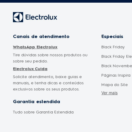
Canais de atendimento
Especiais
WhatsApp Electrolux
Black Friday
Tire dúvidas sobre nossos produtos ou
Black Friday El
sobre seu pedido.
Black Novembe
Electrolux Cuida
Páginas Inspira
Solicite atendimento, baixe guias e
manuais, e tenha dicas e conteúdos
Mapa do Site
exclusivos sobre os seus produtos.
Ver mais
Cyber Monday
Garantia estendida
Saldão Eletrod
Tudo sobre Garantia Estendida
Promoção Mês 
Oferta Dia das
Oferta Dia dos 