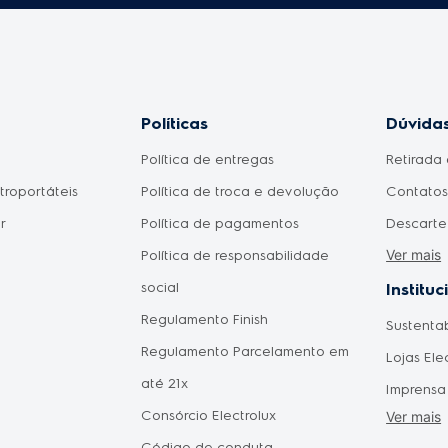
Políticas
Dúvidas
Política de entregas
Retirada 
etroportáteis
Política de troca e devolução
Contatos 
r
Política de pagamentos
Descarte
Ver mais
Política de responsabilidade
Meu prod
social
Como fic
Instituc
Regulamento Finish
pagament
Sustenta
omésticos
Regulamento Parcelamento em
aprovad
Lojas Ele
do Consumidor
até 21x
Disponib
Imprensa
 Mães
Consórcio Electrolux
Agendam
Ver mais
Forneced
Pais
Código de conduta