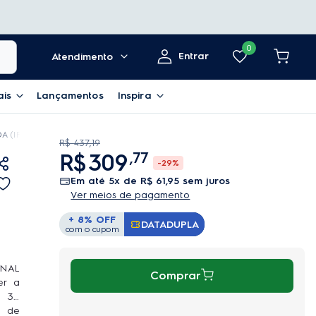
0
Entrar
Atendimento
ais
Lançamentos
Inspira
 (IF41B)
R$
437
,
19
R$
309
,
77
-
29%
em até
5
x de
R$
61
,
95
sem juros
Ver meios de pagamento
+ 8% OFF
DATADUPLA
Copiar Cupom
com o cupom
INAL
Comprar
er a
u 36
o de