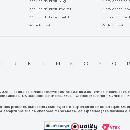
Máquina de lavar 17Kg
Micro-ondas de 
Máquina de lavar inverter
Micro-ondas ino
Máquina de lavar frontal
Micro-ondas pre
Ver tudo
Ver tudo
I
J
K
L
M
N
O
P
Q
 2026 — Todos os direitos reservados. Acesse nossos Termos e condições e 
domésticos LTDA Rua João Lunardelli, 2205 - Cidade Industrial - Curitiba - P
nda dos produtos publicados está sujeita a disponibilidade de estoque. O
a compra via site no endereço mencionado. As especificações técnicas e de