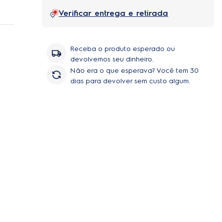
x. O
Verificar entrega e retirada
odem
ios,
ê se
o de
Receba o produto esperado ou
devolvemos seu dinheiro.
Não era o que esperava? Você tem 30
dias para devolver sem custo algum.