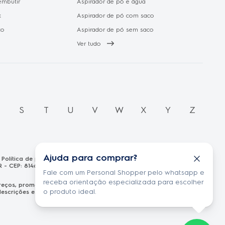
embutir
Aspirador de pó e água
x
Aspirador de pó com saco
to
Aspirador de pó sem saco
Ver tudo
R
S
T
U
V
W
X
Y
Z
Ajuda para comprar?
Política de privacidade
R - CEP: 81460-100 CNPJ: 13.986.197/0001-21
Fale com um Personal Shopper pelo whatsapp e
receba orientação especializada para escolher
s preços, promoções e formas de pagamento publicados em
o produto ideal.
scrições estão sujeitas a alterações sem aviso prévio.