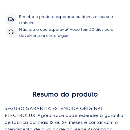
peças e serviço, sem você se preoupar com orçamentos e
contratação de técnicos.
Receba o produto esperado ou devolvemos seu
dinheiro.
Não era o que esperava? Você tem 30 dias para
devolver sem custo algum.
Resumo do produto
Comprar
SEGURO GARANTIA ESTENDIDA ORIGINAL 
ELECTROLUX. Agora você pode estender a garantia 
de fábrica por mais 12 ou 24 meses e contar com o 
atendimento de qualidade da Rede Autorizada 