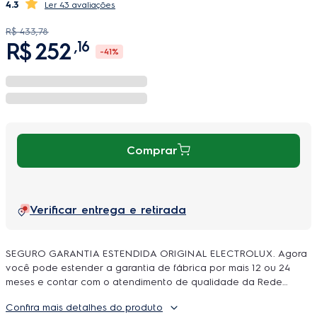
4.3
43 avaliações
R$
433
,
78
R$
252
,
16
-
41%
Comprar
Verificar entrega e retirada
SEGURO GARANTIA ESTENDIDA ORIGINAL ELECTROLUX. Agora
você pode estender a garantia de fábrica por mais 12 ou 24
meses e contar com o atendimento de qualidade da Rede
Autorizada Electrolux. O uso é ilimitado e durante a cobertura
Confira mais detalhes do produto
podem ser feitos quantos reparos forem necessarios, incluindo