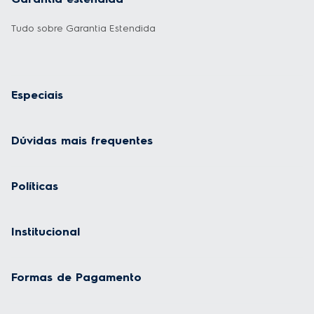
Nome Completo
E-mail
Cadastre-se
Ao se cadastrar, você concorda com a nossa
Política de Privacidade
e
autoriza o uso de seus dados pessoais para (i) envio de e-mail
marketing, (ii) ofertas de produtos, serviços e lançamentos e (iii)
registro de funcionalidades de aparelhos conectados, como habilitação
do recurso de localização.