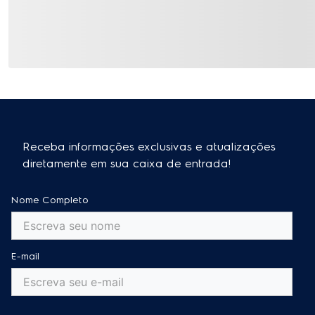
5
0%
4
0%
3
0%
2
0%
1
0%
O que os clientes estão falando do produto
Os clientes destacam a qualidade e durabilidade da
garantia estendida, considerando-a uma proteção
valiosa para produtos de alto custo. Além disso, a
aparência do produto é frequentemente mencionada
como moderna e atraente, contribuindo para uma
experiência de uso positiva. Muitos usuários também
ressaltam a praticidade e eficiência, facilitando o dia a
dia e a limpeza.
Resumo gerado por I.A. com base nas avaliações
dos clientes
Este produto ainda não tem avaliações