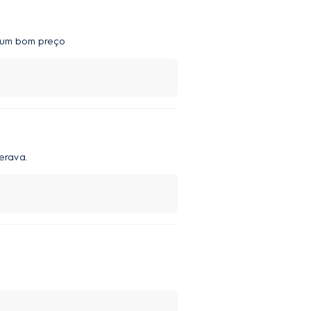
r um bom preço
erava.