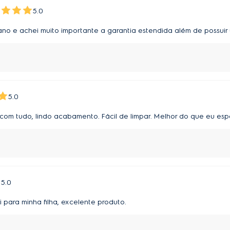
5.0
ano e achei muito importante a garantia estendida além de possui
5.0
com tudo, lindo acabamento. Fácil de limpar. Melhor do que eu esp
5.0
 para minha filha, excelente produto.