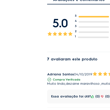
5
5.0
4
3
2
1
7
avaliaram este produto
Adriana Santos
04/10/2019
Compra Verificada
Muito lindo,dezaine maravilhoso ,mui
Essa avaliação foi útil?
0
0