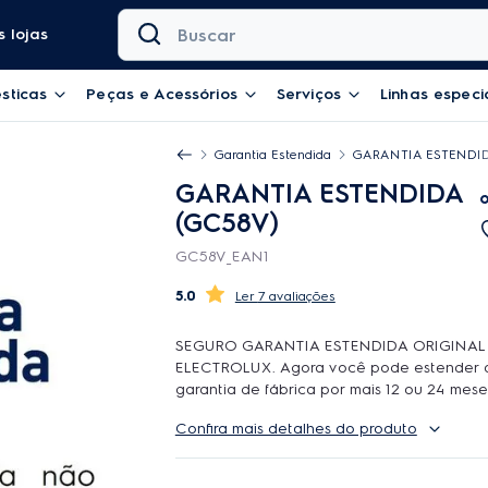
Buscar
 lojas
sticas
Peças e Acessórios
Serviços
Linhas especi
Garantia Estendida
GARANTIA ESTENDID
GARANTIA ESTENDIDA
(GC58V)
GC58V_EAN1
5.0
7 avaliações
SEGURO GARANTIA ESTENDIDA ORIGINAL
ELECTROLUX. Agora você pode estender 
garantia de fábrica por mais 12 ou 24 mese
contar com o atendimento de qualidade d
Confira mais detalhes do produto
Rede Autorizada Electrolux. O uso é ilimit
durante a cobertura podem ser feitos quan
reparos forem necessarios, incluindo peças