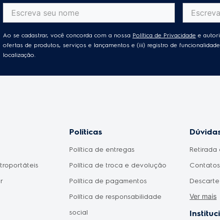
Ao se cadastrar, você concorda com a nossa
Política de Privacidade
e autori
ofertas de produtos, serviços e lançamentos e (iii) registro de funcionalid
localização.
Políticas
Dúvidas
Política de entregas
Retirada 
etroportáteis
Política de troca e devolução
Contatos 
r
Política de pagamentos
Descarte
Ver mais
Política de responsabilidade
Meu prod
social
Como fic
Instituc