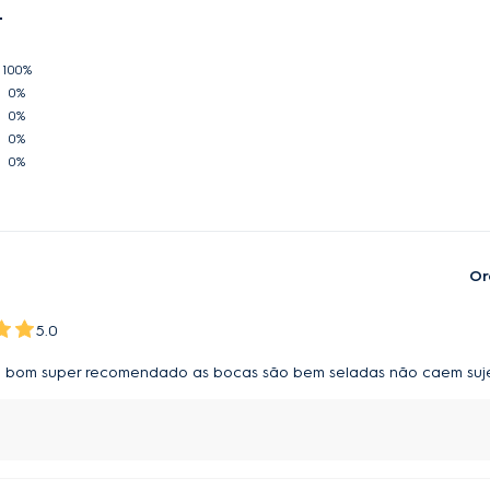
100%
0%
0%
0%
0%
Or
5.0
to bom super recomendado as bocas são bem seladas não caem sujei