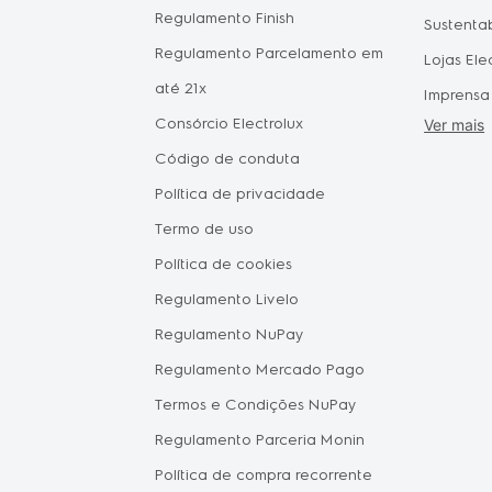
Regulamento Finish
pagament
Sustenta
omésticos
Regulamento Parcelamento em
aprovad
Lojas Ele
do Consumidor
até 21x
Disponib
Imprensa
 Mães
Consórcio Electrolux
Agendam
Ver mais
Forneced
Pais
Código de conduta
Seja um 
Política de privacidade
Vendas C
tástica
Termo de uso
Oportuni
Política de cookies
Electrol
hile
Regulamento Livelo
Política 
Regulamento NuPay
Proteção
Regulamento Mercado Pago
Política 
Termos e Condições NuPay
Regulamento Parceria Monin
Política de compra recorrente