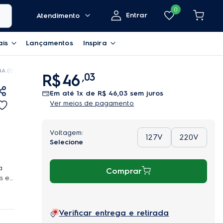
0
Entrar
Atendimento
ais
Lançamentos
Inspira
A (GC58V)
R$
46
,
03
em até
1
x de
R$
46
,
03
sem juros
Ver meios de pagamento
127V
220V
a
Comprar
s e
a
ado e
tos
Verificar entrega e retirada
 e