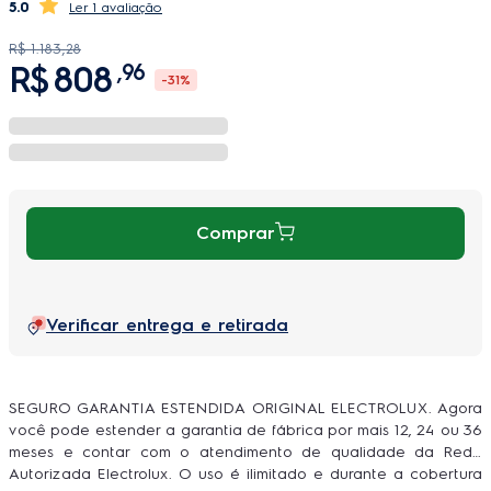
5.0
1 avaliação
R$
1
.
183
,
28
R$
808
,
96
-
31%
Comprar
Verificar entrega e retirada
SEGURO GARANTIA ESTENDIDA ORIGINAL ELECTROLUX. Agora
você pode estender a garantia de fábrica por mais 12, 24 ou 36
meses e contar com o atendimento de qualidade da Rede
Autorizada Electrolux. O uso é ilimitado e durante a cobertura