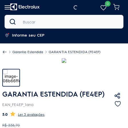
0
Buscar
Informe seu CEP
Garantia Estendida
GARANTIA ESTENDIDA (FE4EP)
GARANTIA ESTENDIDA (FE4EP)
EAN_FE4EP_1ano
5.0
3 avaliações
R$
358
,
70