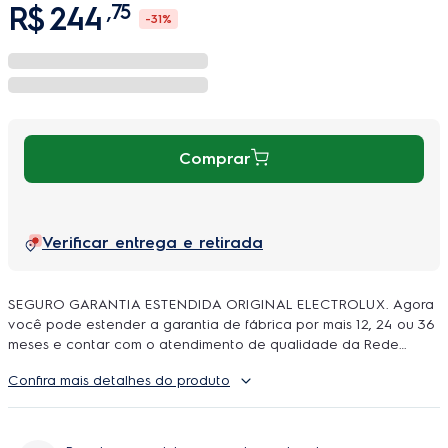
R$
244
,
75
-
31%
Comprar
Verificar entrega e retirada
SEGURO GARANTIA ESTENDIDA ORIGINAL ELECTROLUX. Agora
você pode estender a garantia de fábrica por mais 12, 24 ou 36
meses e contar com o atendimento de qualidade da Rede
Autorizada Electrolux. O uso é ilimitado e durante a cobertura
Confira mais detalhes do produto
podem ser feitos quantos reparos forem necessarios, incluindo
peças e serviço, sem você se preoupar com orçamentos e
contratação de técnicos.