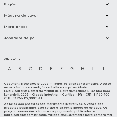
Máquina de Lavar
Micro-ondas
Aspirador de pó
Glossário
A
B
C
D
E
F
G
H
I
J
K
Copyright Electrolux © 2026 — Todos os direitos reservados. Acesse
nossos
Termos e condições
e
Política de privacidade
Loja Electrolux Comércio virtual de eletrodomésticos LTDA Rua João
Lunardelli, 2205 - Cidade Industrial - Curitiba - PR - CEP: 81460-100
CNPJ: 13.986.197/0001-21
As fotos dos produtos são meramente ilustrativas. A venda dos
produtos publicados está sujeita a disponibilidade de estoque. Os
preços, promoções e formas de pagamento publicados em
Ajuda para comprar?
loja.electrolux.com.br
estão válidos exclusivamente para compra via
site no endereço mencionado. As especificações técnicas e
Fale com um Personal Shopper pelo whatsapp e
descrições estão sujeitas a alterações sem aviso prévio.
receba orientação especializada para escolher