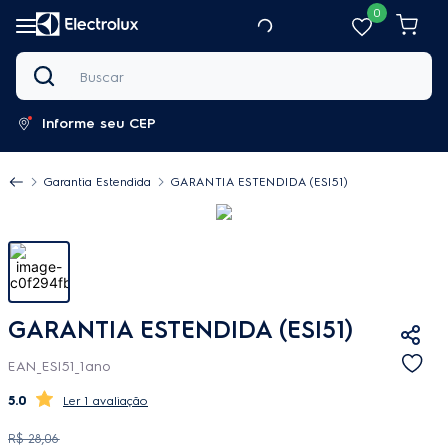
0
Buscar
Informe seu CEP
Garantia Estendida
GARANTIA ESTENDIDA (ESI51)
GARANTIA ESTENDIDA (ESI51)
EAN_ESI51_1ano
5.0
1 avaliação
R$
28
,
06