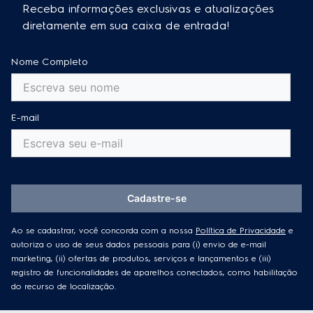
Cadastre-se
Ao se cadastrar, você concorda com a nossa
Política de Privacidade
e
autoriza o uso de seus dados pessoais para (i) envio de e-mail
marketing, (ii) ofertas de produtos, serviços e lançamentos e (iii)
registro de funcionalidades de aparelhos conectados, como habilitação
do recurso de localização.
Canais de atendimento
WhatsApp Electrolux
Tire dúvidas sobre nossos produtos ou sobre seu pedido.
Electrolux Cuida
Solicite atendimento, baixe guias e manuais, e tenha dicas e
conteúdos exclusivos sobre os seus produtos.
Garantia estendida