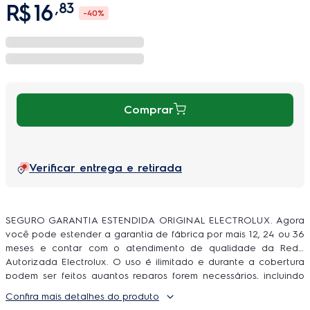
R$
16
,
83
-
40%
Comprar
Verificar entrega e retirada
SEGURO GARANTIA ESTENDIDA ORIGINAL ELECTROLUX. Agora
você pode estender a garantia de fábrica por mais 12, 24 ou 36
meses e contar com o atendimento de qualidade da Rede
Autorizada Electrolux. O uso é ilimitado e durante a cobertura
podem ser feitos quantos reparos forem necessários, incluindo
peças e serviço, sem você se preocupar com orçamentos e
Confira mais detalhes do produto
contratação de técnicos.