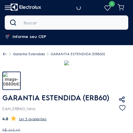
0
Buscar
Informe seu CEP
Garantia Estendida
GARANTIA ESTENDIDA (ERB60)
GARANTIA ESTENDIDA (ERB60)
EAN_ERB60_1ano
4.0
3 avaliações
R$
243
,
45