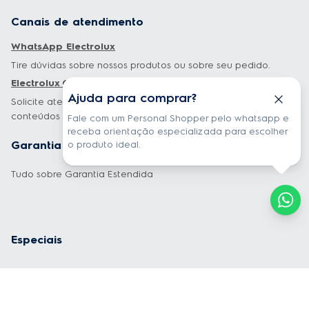
Canais de atendimento
WhatsApp Electrolux
Tire dúvidas sobre nossos produtos ou sobre seu pedido.
Electrolux Cuida
Ajuda para comprar?
Solicite atendimento, baixe guias e manuais, e tenha dicas e
conteúdos exclusivos sobre os seus produtos.
Fale com um Personal Shopper pelo whatsapp e
receba orientação especializada para escolher
o produto ideal.
Garantia estendida
Tudo sobre Garantia Estendida
Especiais
Dúvidas mais frequentes