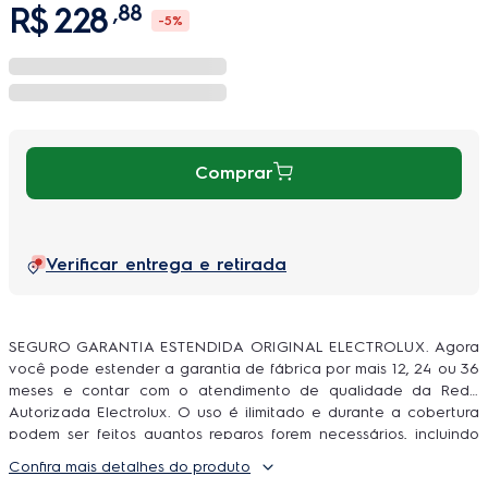
R$
228
,
88
-
5%
Comprar
Verificar entrega e retirada
SEGURO GARANTIA ESTENDIDA ORIGINAL ELECTROLUX. Agora
você pode estender a garantia de fábrica por mais 12, 24 ou 36
meses e contar com o atendimento de qualidade da Rede
Autorizada Electrolux. O uso é ilimitado e durante a cobertura
podem ser feitos quantos reparos forem necessários, incluindo
peças e serviço, sem você se preocupar com orçamentos e
Confira mais detalhes do produto
contratação de técnicos.