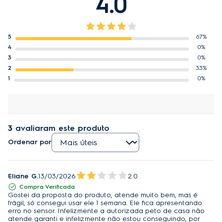
4.0
5
67%
4
0%
3
0%
2
33%
1
0%
3
avaliaram este produto
Ordenar por
Eliane G.
13/03/2026
2.0
Compra Verificada
Gostei da proposta do produto, atende muito bem, mas é
frágil, só consegui usar ele 1 semana. Ele fica apresentando
erro no sensor. Infelizmente a autorizada peto de casa não
atende garanti e infelizmente não estou conseguindo, por