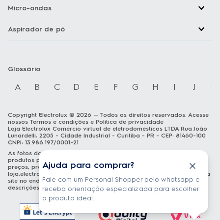
Micro-ondas
Aspirador de pó
Glossário
A
B
C
D
E
F
G
H
I
J
K
Copyright Electrolux © 2026 — Todos os direitos reservados. Acesse
nossos
Termos e condições
e
Política de privacidade
Loja Electrolux Comércio virtual de eletrodomésticos LTDA Rua João
Lunardelli, 2205 - Cidade Industrial - Curitiba - PR - CEP: 81460-100
CNPJ: 13.986.197/0001-21
As fotos dos produtos são meramente ilustrativas. A venda dos
produtos publicados está sujeita a disponibilidade de estoque. Os
Ajuda para comprar?
preços, promoções e formas de pagamento publicados em
loja.electrolux.com.br
estão válidos exclusivamente para compra via
Fale com um Personal Shopper pelo whatsapp e
site no endereço mencionado. As especificações técnicas e
descrições estão sujeitas a alterações sem aviso prévio.
receba orientação especializada para escolher
o produto ideal.