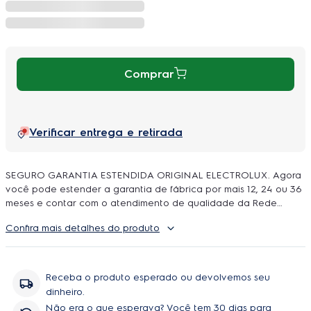
Comprar
Verificar entrega e retirada
SEGURO GARANTIA ESTENDIDA ORIGINAL ELECTROLUX. Agora
você pode estender a garantia de fábrica por mais 12, 24 ou 36
meses e contar com o atendimento de qualidade da Rede
Autorizada Electrolux. O uso é ilimitado e durante a cobertura
Confira mais detalhes do produto
podem ser feitos quantos reparos forem necessarios, incluindo
peças e serviço, sem você se preoupar com orçamentos e
contratação de técnicos.
Receba o produto esperado ou devolvemos seu
dinheiro.
Não era o que esperava? Você tem 30 dias para