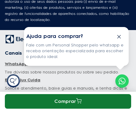
autoriza o uso de seus dados pessoais para (i) envio de e-mail
marketing, (ii) ofertas de produtos, serviços e lançamentos e (iii)
registro de funcionalidades de aparelhos conectados, como habilitação
do recurso de localização.
Ajuda para comprar?
Fale com um Personal Shopper pelo whatsapp e
receba orientação especializada para escolher
Canais de atendimento
o produto ideal.
WhatsApp Electrolux
Tire dúvidas sobre nossos produtos ou sobre seu pedido.
Electrolux Cuida
Solicite atendimento, baixe guias e manuais, e tenha dicas e
conteúdos exclusivos sobre os seus produtos.
Comprar
Garantia estendida
Tudo sobre Garantia Estendida