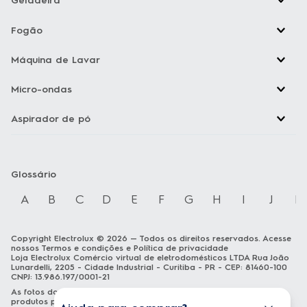
Geladeira
Fogão
Máquina de Lavar
Micro-ondas
Aspirador de pó
Glossário
A
B
C
D
E
F
G
H
I
J
K
Copyright Electrolux © 2026 — Todos os direitos reservados. Acesse
nossos
Termos e condições
e
Política de privacidade
Loja Electrolux Comércio virtual de eletrodomésticos LTDA Rua João
Lunardelli, 2205 - Cidade Industrial - Curitiba - PR - CEP: 81460-100
CNPJ: 13.986.197/0001-21
As fotos dos produtos são meramente ilustrativas. A venda dos
produtos publicados está sujeita a disponibilidade de estoque. Os