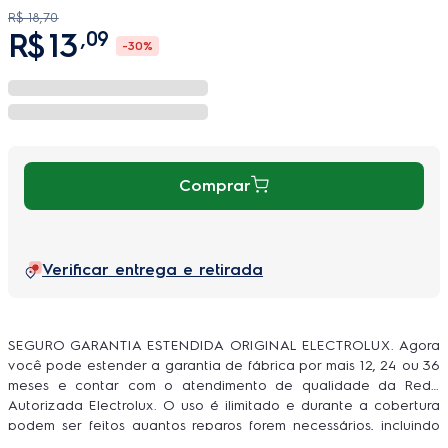
R$
18
,
70
R$
13
,
09
-
30%
Comprar
Verificar entrega e retirada
SEGURO GARANTIA ESTENDIDA ORIGINAL ELECTROLUX. Agora
você pode estender a garantia de fábrica por mais 12, 24 ou 36
meses e contar com o atendimento de qualidade da Rede
Autorizada Electrolux. O uso é ilimitado e durante a cobertura
podem ser feitos quantos reparos forem necessários, incluindo
peças e serviço, sem você se preocupar com orçamentos e