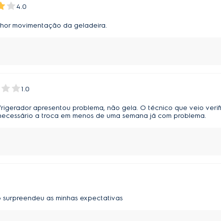
4.0
lhor movimentação da geladeira.
1.0
igerador apresentou problema, não gela. O técnico que veio verif
á necessário a troca em menos de uma semana já com problema.
o surpreendeu as minhas expectativas