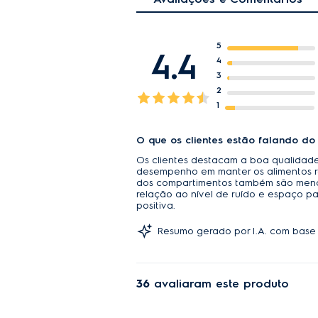
5
4.4
4
3
2
1
O que os clientes estão falando do
Os clientes destacam a boa qualidade 
desempenho em manter os alimentos ref
dos compartimentos também são menci
relação ao nível de ruído e espaço p
positiva.
Resumo gerado por I.A. com base 
36
avaliaram este produto