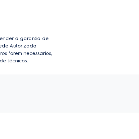
Comprar
,
R$
412
20
der a garantia de 
ede Autorizada 
ros forem necessarios, 
de técnicos.