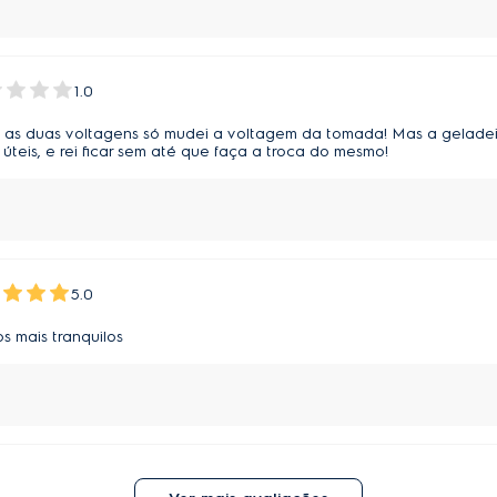
1.0
 as duas voltagens só mudei a voltagem da tomada! Mas a geladeir
 úteis, e rei ficar sem até que faça a troca do mesmo!
5.0
s mais tranquilos