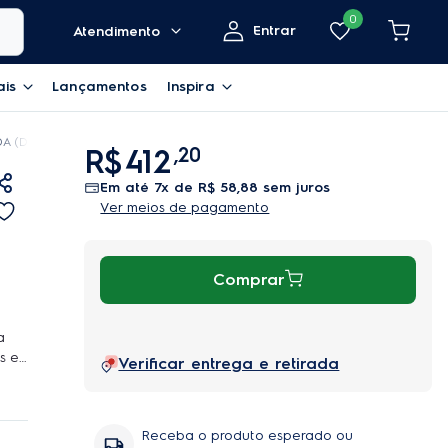
0
Entrar
Atendimento
ais
Lançamentos
Inspira
A (DW44S)
R$
412
,
20
em até
7
x de
R$
58
,
88
sem juros
Ver meios de pagamento
Comprar
a
s e
Verificar entrega e retirada
a
ado e
tos
Receba o produto esperado ou
 e