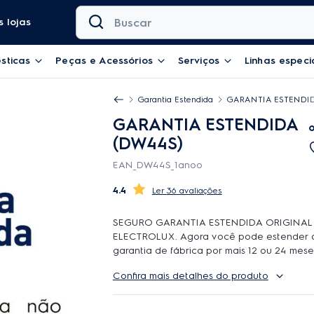
Buscar
 lojas
sticas
Peças e Acessórios
Serviços
Linhas especi
Garantia Estendida
GARANTIA ESTENDID
GARANTIA ESTENDIDA
(DW44S)
EAN_DW44S_1anoo
4.4
36 avaliações
SEGURO GARANTIA ESTENDIDA ORIGINAL
ELECTROLUX. Agora você pode estender 
garantia de fábrica por mais 12 ou 24 mese
contar com o atendimento de qualidade d
Confira mais detalhes do produto
Rede Autorizada Electrolux. O uso é ilimit
durante a cobertura podem ser feitos quan
reparos forem necessarios, incluindo peças