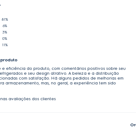
81%
6%
3%
0%
11%
 produto
e eficiência do produto, com comentários positivos sobre seu
rigerados e seu design atrativo. A beleza e a distribuição
onadas com satisfação. Há alguns pedidos de melhorias em
ara armazenamento, mas, no geral, a experiência tem sido
nas avaliações dos clientes
Or