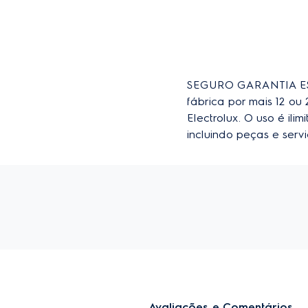
GARANTIA ESTENDIDA (DW44S)
SEGURO GARANTIA EST
fábrica por mais 12 o
Electrolux. O uso é il
incluindo peças e ser
Avaliações e Comentários