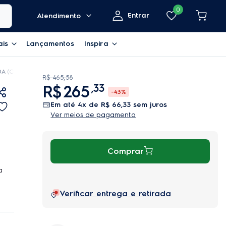
0
Entrar
Atendimento
ais
Lançamentos
Inspira
A (CE6TF)
R$
465
,
58
R$
265
,
33
-
43%
em até
4
x de
R$
66
,
33
sem juros
Ver meios de pagamento
Comprar
a
Verificar entrega e retirada
 O
em
s,