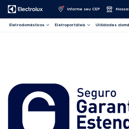
Informe seu CEP
Nossas
Eletrodomésticos
Eletroportáteis
Utilidades domé