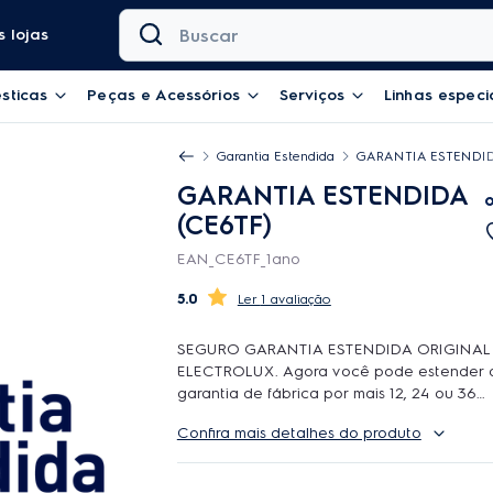
Buscar
 lojas
sticas
Peças e Acessórios
Serviços
Linhas especi
Garantia Estendida
GARANTIA ESTENDID
GARANTIA ESTENDIDA
(CE6TF)
EAN_CE6TF_1ano
5.0
1 avaliação
SEGURO GARANTIA ESTENDIDA ORIGINAL
ELECTROLUX. Agora você pode estender 
garantia de fábrica por mais 12, 24 ou 36
meses e contar com o atendimento de
Confira mais detalhes do produto
qualidade da Rede Autorizada Electrolux.
uso é ilimitado e durante a cobertura pod
ser feitos quantos reparos forem necessario