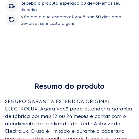
Receba o produto esperado ou devolvemos seu
dinheiro.
Não era o que esperava? Você tem 30 dias para
devolver sem custo algum.
Resumo do produto
Comprar
SEGURO GARANTIA ESTENDIDA ORIGINAL 
ELECTROLUX. Agora você pode estender a garantia 
de fábrica por mais 12 ou 24 meses e contar com o 
atendimento de qualidade da Rede Autorizada 
Electrolux. O uso é ilimitado e durante a cobertura 
podem ser feitos quantos reparos forem necessarios, 