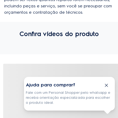
incluindo peças e serviço, sem você se preoupar com 
orçamentos e contratação de técnicos.
Confira vídeos do produto
Avaliações de quem comprou
Avaliações e Comentários
Ajuda para comprar?
Fale com um Personal Shopper pelo whatsapp e
Este produto ainda não tem avaliações
receba orientação especializada para escolher
o produto ideal.