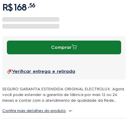
R$
168
,
56
Comprar
Verificar entrega e retirada
SEGURO GARANTIA ESTENDIDA ORIGINAL ELECTROLUX. Agora
você pode estender a garantia de fábrica por mais 12 ou 24
meses e contar com o atendimento de qualidade da Rede
Autorizada Electrolux. O uso é ilimitado e durante a cobertura
Confira mais detalhes do produto
podem ser feitos quantos reparos forem necessarios, incluindo
peças e serviço, sem você se preoupar com orçamentos e
contratação de técnicos.