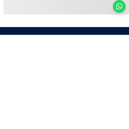
Receba informações exclusivas e atualizações
diretamente em sua caixa de entrada!
Nome Completo