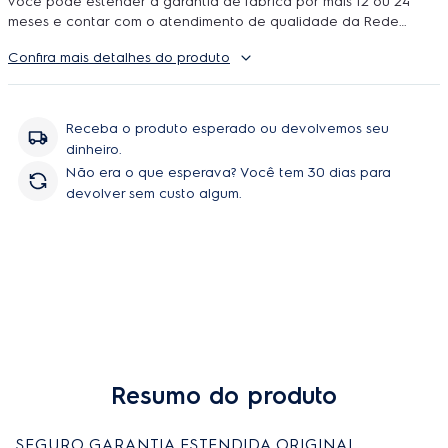
você pode estender a garantia de fábrica por mais 12 ou 24
meses e contar com o atendimento de qualidade da Rede
Autorizada Electrolux. O uso é ilimitado e durante a cobertura
Confira mais detalhes do produto
podem ser feitos quantos reparos forem necessarios, incluindo
peças e serviço, sem você se preoupar com orçamentos e
contratação de técnicos.
Receba o produto esperado ou devolvemos seu
dinheiro.
Não era o que esperava? Você tem 30 dias para
devolver sem custo algum.
Resumo do produto
SEGURO GARANTIA ESTENDIDA ORIGINAL 