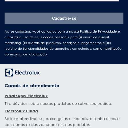
Cadastre-se
Ao se cadastrar, você concorda com a nossa
Política de Privacidade
e
autoriza o uso de seus dados pessoais para (i) envio de e-mail
marketing, (ii) ofertas de produtos, serviços e lançamentos e (iii)
registro de funcionalidades de aparelhos conectados, como habilitação
do recurso de localização.
Canais de atendimento
WhatsApp Electrolux
Tire dúvidas sobre nossos produtos ou sobre seu pedido.
Electrolux Cuida
Solicite atendimento, baixe guias e manuais, e tenha dicas e
conteúdos exclusivos sobre os seus produtos.