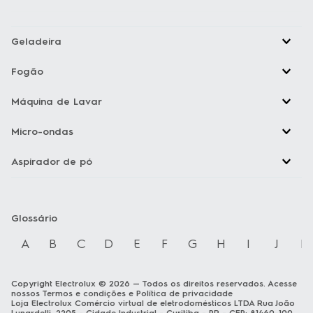
Geladeira
Fogão
Máquina de Lavar
Micro-ondas
Aspirador de pó
Glossário
A
B
C
D
E
F
G
H
I
J
K
Copyright Electrolux © 2026 — Todos os direitos reservados. Acesse
nossos
Termos e condições
e
Política de privacidade
Loja Electrolux Comércio virtual de eletrodomésticos LTDA Rua João