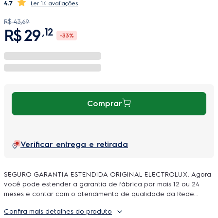
4.7
14 avaliações
R$
43
,
69
R$
29
,
12
-
33%
Comprar
Verificar entrega e retirada
SEGURO GARANTIA ESTENDIDA ORIGINAL ELECTROLUX. Agora
você pode estender a garantia de fábrica por mais 12 ou 24
meses e contar com o atendimento de qualidade da Rede
Autorizada Electrolux. O uso é ilimitado e durante a cobertura
Confira mais detalhes do produto
podem ser feitos quantos reparos forem necessarios, incluindo