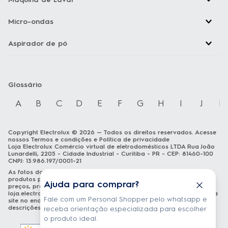
Micro-ondas
Aspirador de pó
Glossário
A
B
C
D
E
F
G
H
I
J
K
Copyright Electrolux © 2026 — Todos os direitos reservados. Acesse
nossos
Termos e condições
e
Política de privacidade
Loja Electrolux Comércio virtual de eletrodomésticos LTDA Rua João
Lunardelli, 2205 - Cidade Industrial - Curitiba - PR - CEP: 81460-100
CNPJ: 13.986.197/0001-21
As fotos dos produtos são meramente ilustrativas. A venda dos
produtos publicados está sujeita a disponibilidade de estoque. Os
Ajuda para comprar?
preços, promoções e formas de pagamento publicados em
loja.electrolux.com.br
estão válidos exclusivamente para compra via
Fale com um Personal Shopper pelo whatsapp e
site no endereço mencionado. As especificações técnicas e
descrições estão sujeitas a alterações sem aviso prévio.
receba orientação especializada para escolher
o produto ideal.