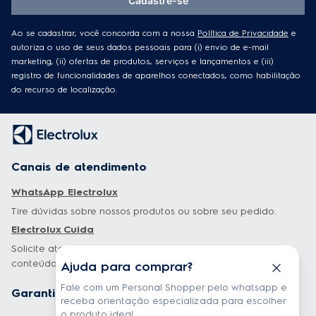
Cadastre-se
Ao se cadastrar, você concorda com a nossa
Política de Privacidade
e
autoriza o uso de seus dados pessoais para (i) envio de e-mail
marketing, (ii) ofertas de produtos, serviços e lançamentos e (iii)
registro de funcionalidades de aparelhos conectados, como habilitação
do recurso de localização.
Canais de atendimento
WhatsApp Electrolux
Tire dúvidas sobre nossos produtos ou sobre seu pedido.
Electrolux Cuida
Solicite atendimento, baixe guias e manuais, e tenha dicas e
conteúdos exclusivos sobre os seus produtos.
Ajuda para comprar?
Fale com um Personal Shopper pelo whatsapp e
Garantia estendida
receba orientação especializada para escolher
o produto ideal.