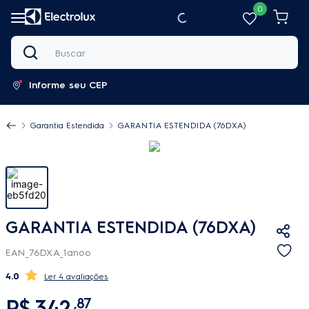
0
Buscar
Informe seu CEP
Garantia Estendida
GARANTIA ESTENDIDA (76DXA)
GARANTIA ESTENDIDA (76DXA)
EAN_76DXA_1anoo
4.0
4 avaliações
R$
342
,
87