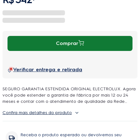
Comprar
Verificar entrega e retirada
SEGURO GARANTIA ESTENDIDA ORIGINAL ELECTROLUX. Agora
você pode estender a garantia de fábrica por mais 12 ou 24
meses e contar com o atendimento de qualidade da Rede
Autorizada Electrolux. O uso é ilimitado e durante a cobertura
Confira mais detalhes do produto
podem ser feitos quantos reparos forem necessarios, incluindo
peças e serviço, sem você se preoupar com orçamentos e
contratação de técnicos.
Receba o produto esperado ou devolvemos seu