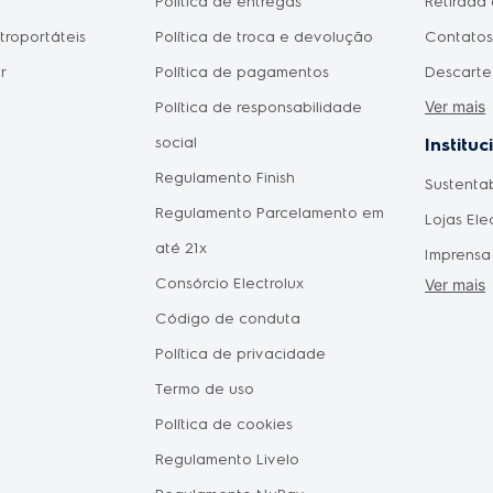
Política de entregas
Retirada 
etroportáteis
Política de troca e devolução
Contatos 
r
Política de pagamentos
Descarte
Ver mais
Política de responsabilidade
Meu prod
social
Como fic
Instituc
Regulamento Finish
pagament
Sustenta
omésticos
Regulamento Parcelamento em
aprovad
Lojas Ele
do Consumidor
até 21x
Disponib
Imprensa
 Mães
Consórcio Electrolux
Agendam
Ver mais
Forneced
Pais
Código de conduta
Seja um 
Política de privacidade
Vendas C
tástica
Termo de uso
Oportuni
Política de cookies
Electrol
hile
Regulamento Livelo
Política 