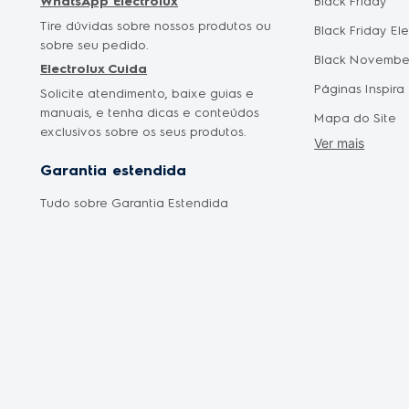
WhatsApp Electrolux
Black Friday
Tire dúvidas sobre nossos produtos ou
Black Friday El
sobre seu pedido.
Black Novembe
Electrolux Cuida
Páginas Inspira
Solicite atendimento, baixe guias e
manuais, e tenha dicas e conteúdos
Mapa do Site
exclusivos sobre os seus produtos.
Ver mais
Cyber Monday
Garantia estendida
Saldão Eletrod
Tudo sobre Garantia Estendida
Promoção Mês 
Oferta Dia das
Oferta Dia dos 
Frete Grátis
Liquidação Fan
Shopclub
Electrolux no C