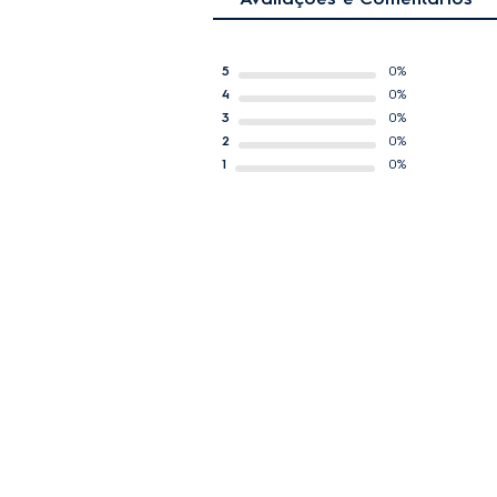
5
0%
4
0%
3
0%
2
0%
1
0%