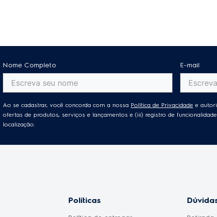
Nome Completo
E-mail
Ao se cadastrar, você concorda com a nossa
Política de Privacidade
e autori
ofertas de produtos, serviços e lançamentos e (iii) registro de funcionalid
localização.
Políticas
Dúvidas