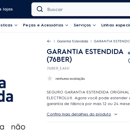
Buscar
 lojas
sticas
Peças e Acessórios
Serviços
Linhas especi
Garantia Estendida
GARANTIA ESTENDID
GARANTIA ESTENDIDA
(76BER)
76BER_EAN1
nenhuma avaliação
SEGURO GARANTIA ESTENDIDA ORIGINAL
ELECTROLUX. Agora você pode estender 
garantia de fábrica por mais 12 ou 24 mese
contar com o atendimento de qualidade d
Confira mais detalhes do produto
Rede Autorizada Electrolux. O uso é ilimit
durante a cobertura podem ser feitos quan
reparos forem necessarios, incluindo peças