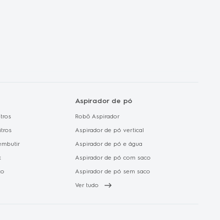
 de Dados
de Cookie
Aspirador de pó
tros
Robô Aspirador
itros
Aspirador de pó vertical
embutir
Aspirador de pó e água
x
Aspirador de pó com saco
to
Aspirador de pó sem saco
Ver tudo