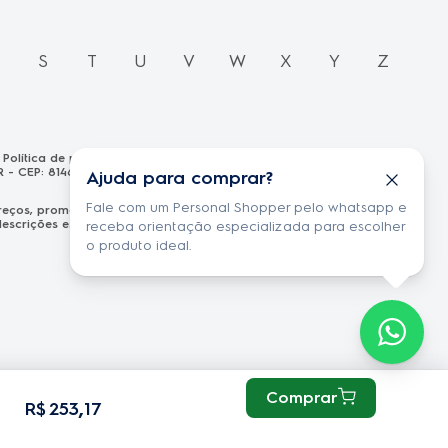
R
S
T
U
V
W
X
Y
Z
Política de privacidade
R - CEP: 81460-100 CNPJ: 13.986.197/0001-21
Ajuda para comprar?
Fale com um Personal Shopper pelo whatsapp e
s preços, promoções e formas de pagamento publicados em
scrições estão sujeitas a alterações sem aviso prévio.
receba orientação especializada para escolher
o produto ideal.
Comprar
,
R$
253
17