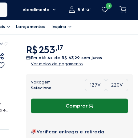
0
Entrar
Atendimento
ais
Lançamentos
Inspira
A (76BER)
R$
253
,
17
em até
4
x de
R$
63
,
29
sem juros
Ver meios de pagamento
127V
220V
a
Comprar
s e
a
ado e
tos
Verificar entrega e retirada
 e