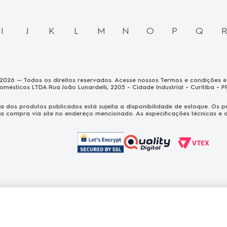
I
J
K
L
M
N
O
P
Q
 2026 — Todos os direitos reservados. Acesse nossos Termos e condições e 
domésticos LTDA Rua João Lunardelli, 2205 - Cidade Industrial - Curitiba - P
nda dos produtos publicados está sujeita a disponibilidade de estoque. O
a compra via site no endereço mencionado. As especificações técnicas e de