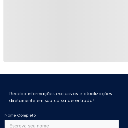
Receba informações exclusivas e atualizações
diretamente em sua caixa de entrada!
Nome Completo
E-mail
Cadastre-se
Ao se cadastrar, você concorda com a nossa
Política de Privacidade
e
autoriza o uso de seus dados pessoais para (i) envio de e-mail