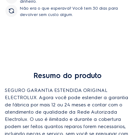
dinheiro.
Não era o que esperava? Você tem 30 dias para
devolver sem custo algum.
Resumo do produto
Comprar
SEGURO GARANTIA ESTENDIDA ORIGINAL 
ELECTROLUX. Agora você pode estender a garantia 
de fábrica por mais 12 ou 24 meses e contar com o 
atendimento de qualidade da Rede Autorizada 
Electrolux. O uso é ilimitado e durante a cobertura 
podem ser feitos quantos reparos forem necessarios, 
incluindo peças e serviço, sem você se preoupar com 