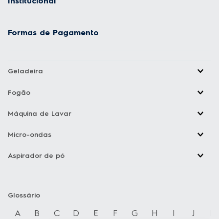
Máquina de Lavar
Micro-ondas
Aspirador de pó
Glossário
A
B
C
D
E
F
G
H
I
J
K
Copyright Electrolux © 2026 — Todos os direitos reservados. Acesse
nossos
Termos e condições
e
Política de privacidade
Loja Electrolux Comércio virtual de eletrodomésticos LTDA Rua João
Lunardelli, 2205 - Cidade Industrial - Curitiba - PR - CEP: 81460-100
CNPJ: 13.986.197/0001-21
As fotos dos produtos são meramente ilustrativas. A venda dos
produtos publicados está sujeita a disponibilidade de estoque. Os
preços, promoções e formas de pagamento publicados em
Ajuda para comprar?
loja.electrolux.com.br
estão válidos exclusivamente para compra via
site no endereço mencionado. As especificações técnicas e
Fale com um Personal Shopper pelo whatsapp e
descrições estão sujeitas a alterações sem aviso prévio.
receba orientação especializada para escolher
o produto ideal.