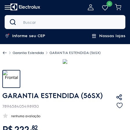
0
Buscar
Informe seu CEP
Nossas lojas
Garantia Estendida
GARANTIA ESTENDIDA (56SX)
GARANTIA ESTENDIDA (56SX)
789658405498930
nenhuma avaliação
R$
222
,
82