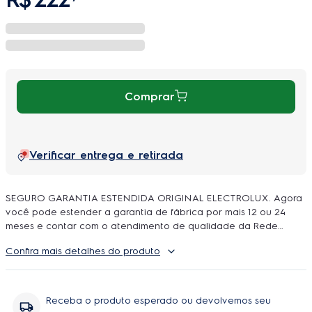
Comprar
Verificar entrega e retirada
SEGURO GARANTIA ESTENDIDA ORIGINAL ELECTROLUX. Agora
você pode estender a garantia de fábrica por mais 12 ou 24
meses e contar com o atendimento de qualidade da Rede
Autorizada Electrolux. O uso é ilimitado e durante a cobertura
Confira mais detalhes do produto
podem ser feitos quantos reparos forem necessarios, incluindo
peças e serviço, sem você se preoupar com orçamentos e
contratação de técnicos.
Receba o produto esperado ou devolvemos seu