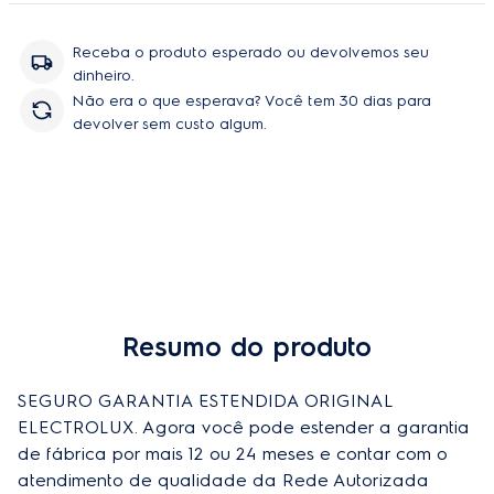
peças e serviço, sem você se preoupar com orçamentos e
contratação de técnicos.
Receba o produto esperado ou devolvemos seu
dinheiro.
Não era o que esperava? Você tem 30 dias para
devolver sem custo algum.
Resumo do produto
Comprar
SEGURO GARANTIA ESTENDIDA ORIGINAL 
ELECTROLUX. Agora você pode estender a garantia 
de fábrica por mais 12 ou 24 meses e contar com o 
atendimento de qualidade da Rede Autorizada 