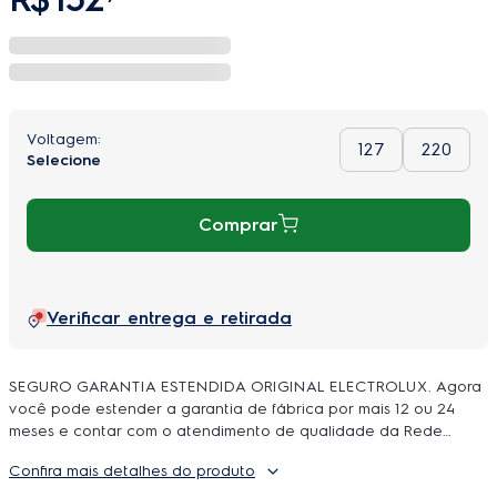
127
220
Comprar
Verificar entrega e retirada
SEGURO GARANTIA ESTENDIDA ORIGINAL ELECTROLUX. Agora
você pode estender a garantia de fábrica por mais 12 ou 24
meses e contar com o atendimento de qualidade da Rede
Autorizada Electrolux. O uso é ilimitado e durante a cobertura
Confira mais detalhes do produto
podem ser feitos quantos reparos forem necessarios, incluindo