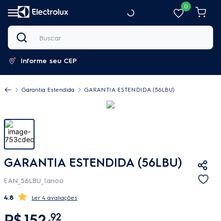
0
Buscar
Informe seu CEP
Garantia Estendida
GARANTIA ESTENDIDA (56LBU)
GARANTIA ESTENDIDA (56LBU)
EAN_56LBU_1anoo
4.8
4 avaliações
R$
152
,
92