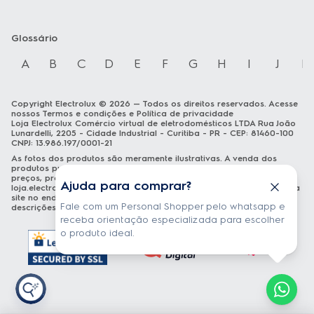
Glossário
A
B
C
D
E
F
G
H
I
J
K
Copyright Electrolux © 2026 — Todos os direitos reservados. Acesse
nossos
Termos e condições
e
Política de privacidade
Loja Electrolux Comércio virtual de eletrodomésticos LTDA Rua João
Lunardelli, 2205 - Cidade Industrial - Curitiba - PR - CEP: 81460-100
CNPJ: 13.986.197/0001-21
As fotos dos produtos são meramente ilustrativas. A venda dos
produtos publicados está sujeita a disponibilidade de estoque. Os
preços, promoções e formas de pagamento publicados em
Ajuda para comprar?
loja.electrolux.com.br
estão válidos exclusivamente para compra via
site no endereço mencionado. As especificações técnicas e
Fale com um Personal Shopper pelo whatsapp e
descrições estão sujeitas a alterações sem aviso prévio.
receba orientação especializada para escolher
o produto ideal.