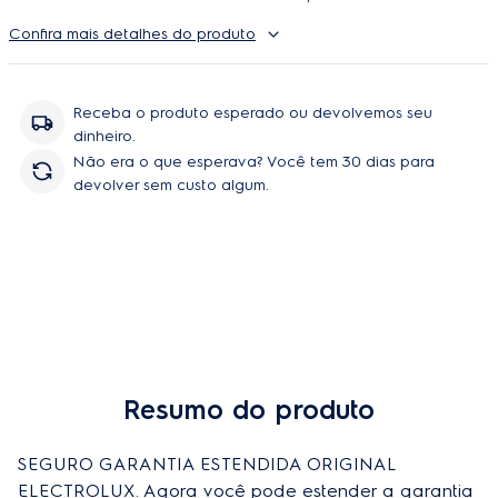
Autorizada Electrolux. O uso é ilimitado e durante a cobertura
Confira mais detalhes do produto
podem ser feitos quantos reparos forem necessarios, incluindo
peças e serviço, sem você se preoupar com orçamentos e
contratação de técnicos.
Receba o produto esperado ou devolvemos seu
dinheiro.
Não era o que esperava? Você tem 30 dias para
devolver sem custo algum.
Resumo do produto
SEGURO GARANTIA ESTENDIDA ORIGINAL 
ELECTROLUX. Agora você pode estender a garantia 