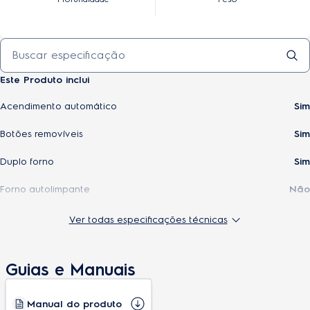
Este Produto inclui
Acendimento automático
Sim
Botões removíveis
Sim
Duplo forno
Sim
Forno autolimpante
Não
Função grill
Não
Ver todas especificações técnicas
Mesa de vidro
Não
Guias e Manuais
Pés reguláveis
Sim
Prateleiras do forno
Duplas e deslizantes
Manual do produto