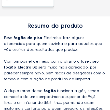
Sistema
À gás
Sistema bloqueia gás
Sim
Resumo do produto
Tampa do fogão removível
Não
Timer
Sim
Esse 
fogão de piso
 Electrolux traz alguns 
diferenciais para quem cozinha e para aqueles que 
Trava de segurança
Não
vão usufruir dos resultados que produz.

Vidro interno do forno removível
Sim
Com um painel de mesa com grafismo a laser, seu 
fogão Electrolux
 será muito mais apreciado, por 
parecer sempre novo, sem riscos de desgastes com o 
Especificações técnicas
tempo e com a ação de produtos de limpeza. 

Instalação gratuita
Não
O duplo forno desse 
fogão
 funciona a gás, sendo 
Tensão
Bivolt
composto de um compartimento superior de 94,5 
litros e um inferior de 38,8 litros, permitindo assim 
Largura do produto embalado
79,5 cm
muito mais conforto para quem prepara as refeições.
