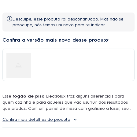
Desculpe, esse produto foi descontinuado. Mas não se
preocupe, nós temos um novo para te indicar.
Confira a versão mais nova desse produto:
Esse
fogão de piso
Electrolux traz alguns diferenciais para
quem cozinha e para aqueles que vão usufruir dos resultados
que produz. Com um painel de mesa com grafismo a laser, seu
fogão Electrolux
será muito mais apreciado, por parecer
Confira mais detalhes do produto
sempre novo, sem riscos de desgastes com o tempo e com a
ação de produtos de limpeza. O duplo forno desse
fogão
funciona a gás, sendo composto de um compartimento superior