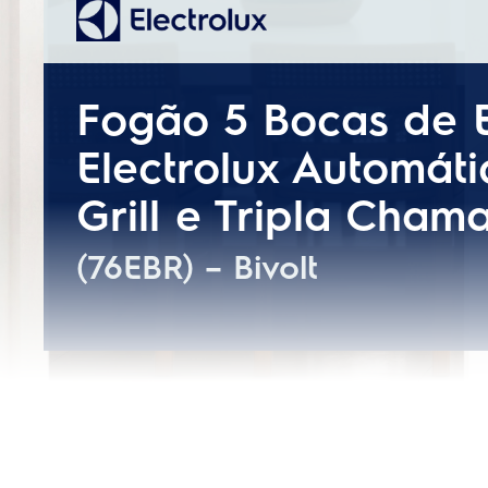
Vidro interno do forno rem
Especificações técnicas
Instalação gratuita
Classificação energética
Tensão
Quantidade de bocas
Garantia do produto
Modelo
Altura do produto embala