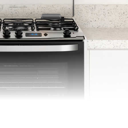
no
2
96,5 L
Aço
0,138 kg/h
Preto
1
o
3
Individuais
De embutir
Experience