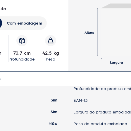
uto
Com embalagem
m
70,7 cm
42,5 kg
Profundidade
Peso
Profundidade do produto em
Sim
EAN-13
Sim
Largura do produto embalad
Não
Peso do produto embalado