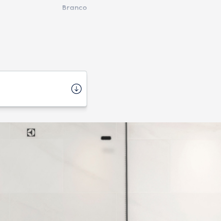
Branco
60,5 cm
76,8 cm
25
59,7 cm
Embutir
2003994
 1 Manual, etiquetas (não
acompanha lâmpada)
GLP
1510 W / 1150 W
11,9 / 5,3