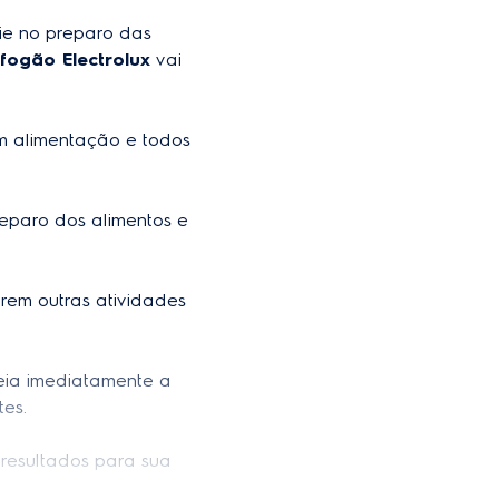
lie no preparo das 
fogão Electrolux
 vai 
m alimentação e todos 
reparo dos alimentos e 
erem outras atividades 
eia imediatamente a 
s.

resultados para sua 