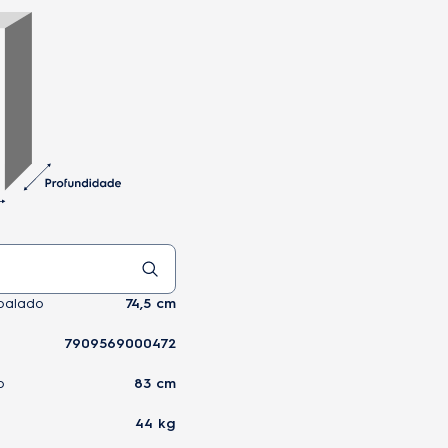
balado
74,5 cm
7909569000472
o
83 cm
44 kg