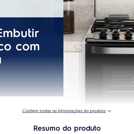
ovível
Sim
Número de prateleiras no for
Capacidade do Forno
Material dos puxadores
Sim (1ª instalação)
Consumo
A
Cor
Bivolt
Queimador (boca) rápido
5 bocas
Queimador (boca) semi rápid
1 ano
Grades da mesa
76EBR
Instalação
do
75 cm
Conferir todas as informações do produto
Linha de fogão
Resumo do produto