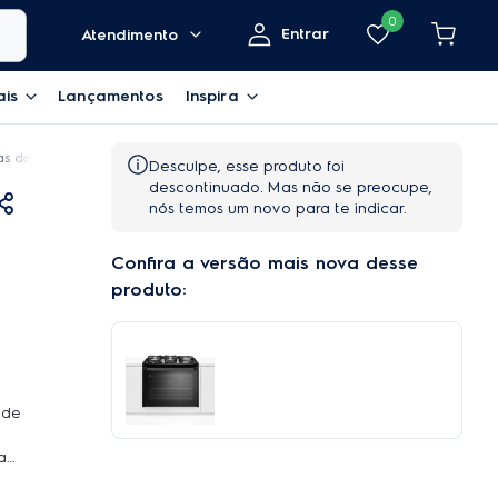
0
Entrar
Atendimento
ais
Lançamentos
Inspira
s de Embutir Electrolux Preto com Grill e Tripla Chama (76EBR)
Desculpe, esse produto foi
descontinuado. Mas não se preocupe,
nós temos um novo para te indicar.
Confira a versão mais nova desse
produto:
de
a
lo