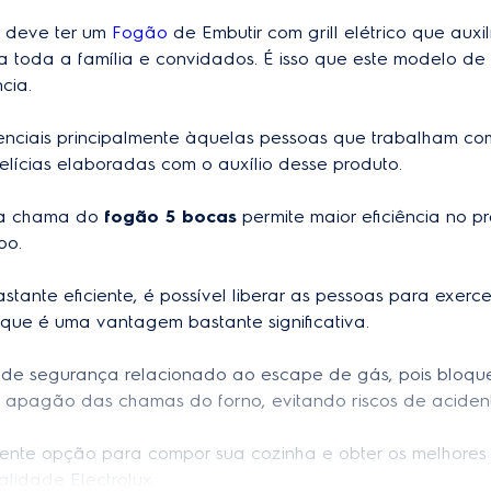
 deve ter um 
Fogão
 de Embutir com grill elétrico que auxi
a toda a família e convidados. É isso que este modelo de 
ia.

renciais principalmente àquelas pessoas que trabalham co
lícias elaboradas com o auxílio desse produto.

la chama do 
fogão 5 bocas
 permite maior eficiência no p
o.

astante eficiente, é possível liberar as pessoas para exerc
que é uma vantagem bastante significativa.

de segurança relacionado ao escape de gás, pois bloqu
 apagão das chamas do forno, evitando riscos de acidente
nte opção para compor sua cozinha e obter os melhores 
alidade Electrolux.