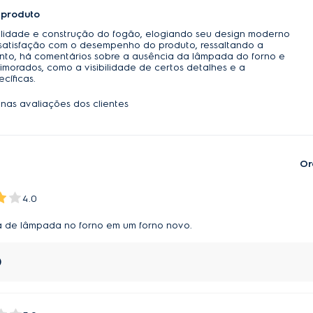
 produto
alidade e construção do fogão, elogiando seu design moderno
 satisfação com o desempenho do produto, ressaltando a
anto, há comentários sobre a ausência da lâmpada do forno e
morados, como a visibilidade de certos detalhes e a
cíficas.
nas avaliações dos clientes
Or
4.0
a de lâmpada no forno em um forno novo.