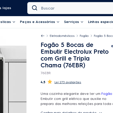
Buscar
 lojas
sticas
Peças e Acessórios
Serviços
Linhas especi
Eletrodomésticos
Fogão
Fogão 5 Boca
Fogão 5 Bocas de
Embutir Electrolux Preto
com Grill e Tripla
Chama (76EBR)
76EBR
4.5
273 avaliações
Uma cozinha elegante deve ter um
Fogão
Embutir com grill elétrico que auxilie no
preparo das melhores refeições para toda 
família e convidados. É isso que este mode
Confira mais detalhes do produto