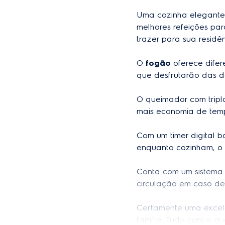
Uma cozinha elegante
melhores refeições par
trazer para sua residênc
O 
fogão
 oferece dife
que desfrutarão das de
O queimador com trip
mais economia de temp
Com um timer digital b
enquanto cozinham, o 
Conta com um sistema 
circulação em caso de
Certamente uma excele
família. Tudo com a qu