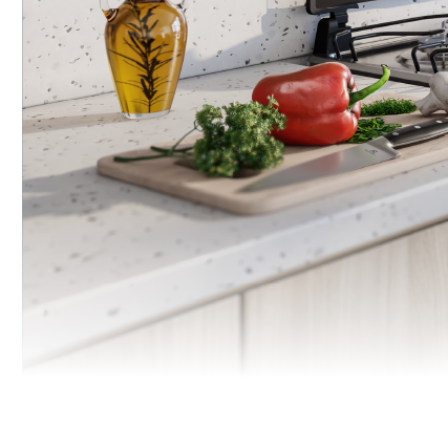
Ring element
Food probe
Direct steam
Steam
Air fryer
Especificações técnicas
Frequência
Tensão
Largura do produto emba
Altura do
Recom