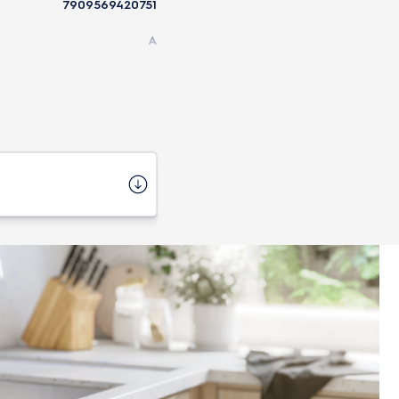
7909569420751
A
100,2 cm
33 kg
FE5IB
balado
69,5 cm
Piso
o se instalar em nichos
Automática
Removível
5
108,9 L