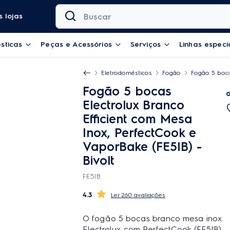
Buscar
 lojas
sticas
Peças e Acessórios
Serviços
Linhas especi
Eletrodomésticos
Fogão
Fogão 5 boca
Fogão 5 bocas
Electrolux Branco
Efficient com Mesa
Inox, PerfectCook e
VaporBake (FE5IB)
-
Bivolt
FE5IB
4.3
260 avaliações
O fogão 5 bocas branco mesa inox
Electrolux com PerfectCook (FE5IB)