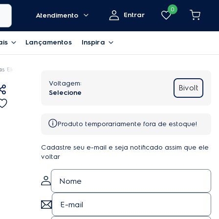
0
Entrar
Atendimento
ais
Lançamentos
Inspira
s Electrolux Branco Efficient com Mesa Inox, PerfectCook e VaporBake (FE5IB
Bivolt
Produto temporariamente fora de estoque!
Cadastre seu e-mail e seja notificado assim que ele
voltar