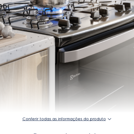
Não
Prateleiras do forno superior
Não
Capacidade do forno superior
Sim
Número de bocas
Sim
Trempe (grade da mesa)
Ind
Não
Capacidade do forno inferior 
Tipo de puxador
Acabamento do forno
50/60 Hz
Forno simples / duplo
Bivolt
Número de prateleiras
2 (1 s
lado
80,5 cm
Conferir todas as informações do produto
Capacidade do Forno
endado não se instalar em
Cor