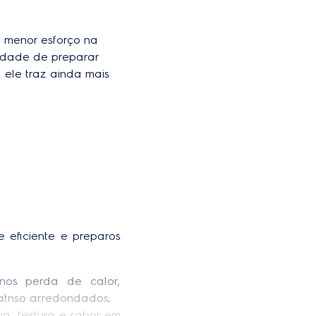
r ou simples)
160-280°C
a menor esforço na 
 com primeira conversão
cidade de preparar 
gratuita
 ele traz ainda mais 
De piso
Efficient
 eficiente e preparos 
nos perda de calor, 
atnso arredondados; 
a, textura e sabor em 