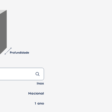
s e
ento
ada
a do
Inox
Nacional
1 ano