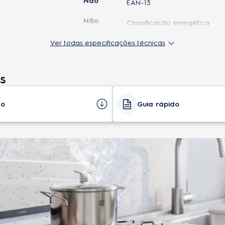
Não
EAN-13
Não
Classificação energética
Sim
Ver todas especificações técnicas
Altura do produto embalado
Não
Peso do produto embalado
s
Sim
Modelo
: uma fixa e uma deslizante
Profundidade do produto em
to
Guia rápido
Sim
Tipo
Não
Nicho
Recomendado nã
Único (gás)
Ignição
Não
Vidro interno
Sim
Níveis de prateleira
Não
Volume do forno