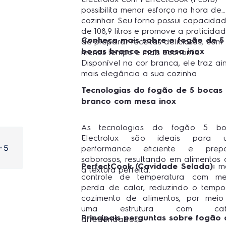
possibilita menor esforço na hora de
cozinhar. Seu forno possui capacida
de 108,9 litros e promove a praticida
Conheça mais sobre o fogão de 5
de preparar receitas deliciosas, com
bocas branco com mesa inox
menos tempo e mais economia.
Disponível na cor branca, ele traz a
mais elegância a sua cozinha.
Tecnologias do fogão de 5 bocas
branco com mesa inox
As tecnologias do fogão 5 bo
Electrolux são ideais para 
5
performance eficiente e prepa
saborosos, resultando em alimentos
PerfectCook (Cavidade Selada):
m
a textura perfeita.
controle de temperatura com me
perda de calor, reduzindo o temp
cozimento de alimentos, por mei
uma estrutura com cat
Principais perguntas sobre fogão 
arredondados;