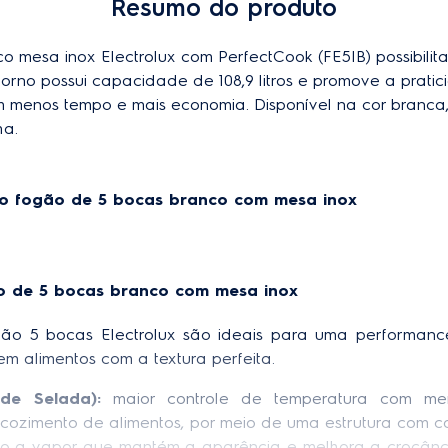
Resumo do produto
nichos
Temperatura do forno (Inferio
endado não se instalar em
 mesa inox Electrolux com PerfectCook (FE5IB) possibilit
nichos
Tipo de combustível do
GLP
forno possui capacidade de 108,9 litros e promove a prati
fogão
endado não se instalar em
om menos tempo e mais economia. Disponível na cor branca,
nichos
a. 
Instalação
5 bocas
Linha de fogão
o fogão de 5 bocas branco com mesa inox  
o de 5 bocas branco com mesa inox  
ão 5 bocas Electrolux são ideais para uma performance
em alimentos com a textura perfeita. 
ade Selada): 
maior controle de temperatura com me
cozimento de alimentos, por meio de uma estrutura com c
o a vapor que mantém a aparência e melhora a crocânci