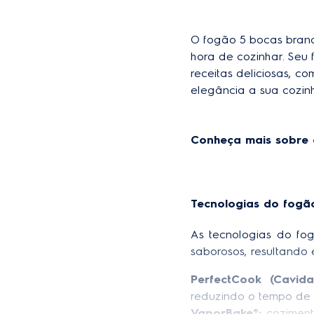
nicho
Largura do
Recom
O fogão 5 bocas branco
nicho
hora de cozinhar. Seu 
Profundidade do
Recom
receitas deliciosas, c
nicho
elegância a sua cozinh
Quantidade de bocas
Conheça mais sobre 
Tecnologias do fogã
As tecnologias do fog
saborosos, resultando 
PerfectCook (Cavid
reduzindo o tempo de 
VaporBake®: 
coziment