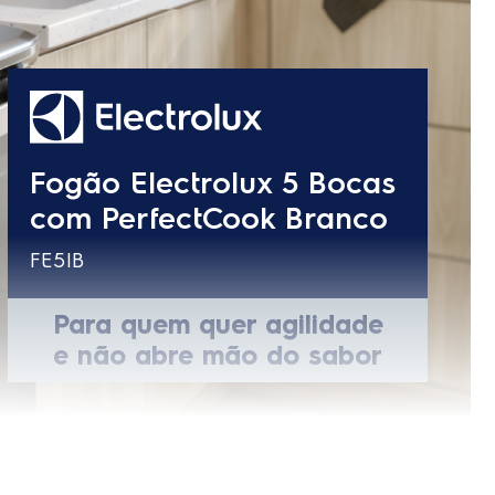
n/a
 (L)
n/a
5
ividual / Arame Cilíndrico
ou simples (L)
108,9 L
Alumínio
Fast Clean
Simples
imples + 1 auto deslizante)
108,9 L
Branco