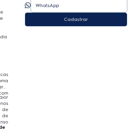
de
de
Cadastrar
inda
cas
uma
ros
 com
aior
nos
o de
o de
nso
de