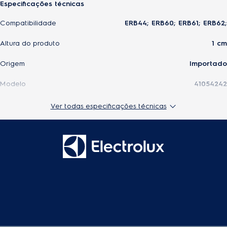
Especificações técnicas
Compatibilidade
ERB44; ERB60; ERB61; ERB62;
Altura do produto
1 cm
Origem
Importado
Modelo
41054242
Largura do produto
14 cm
Ver todas especificações técnicas
EAN-13
7909569505588
Profundidade do produto
6 cm
Peso do produto
0,008 kg
Peso do produto embalado
0,018 kg
Altura do produto embalado
2 cm
Largura do produto embalado
15 cm