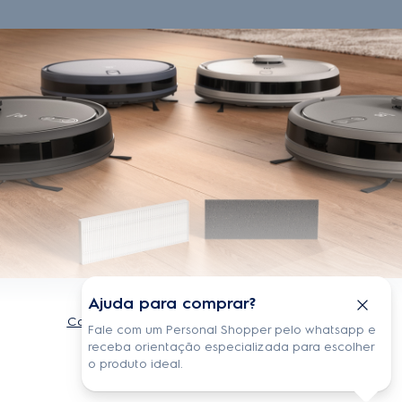
Profudidade do produto embalado
6 cm
Aplicação
ERB44; ERB60; ERB61; ERB62;
Material
celulose + pu
Ajuda para comprar?
Fale com um Personal Shopper pelo whatsapp e
receba orientação especializada para escolher
o produto ideal.
Conferir todas as informações do produto
Resumo do produto