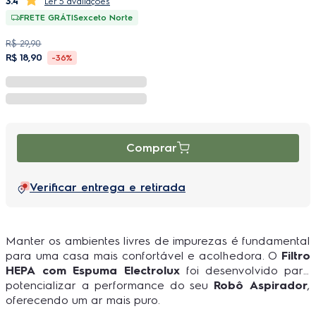
3.4
5 avaliações
FRETE GRÁTIS
exceto Norte
R$
29
,
90
R$
18
,
90
-
36%
Comprar
Verificar entrega e retirada
Manter os ambientes livres de impurezas é fundamental
para uma casa mais confortável e acolhedora. O
Filtro
HEPA com Espuma Electrolux
foi desenvolvido para
potencializar a performance do seu
Robô Aspirador
,
oferecendo um ar mais puro.