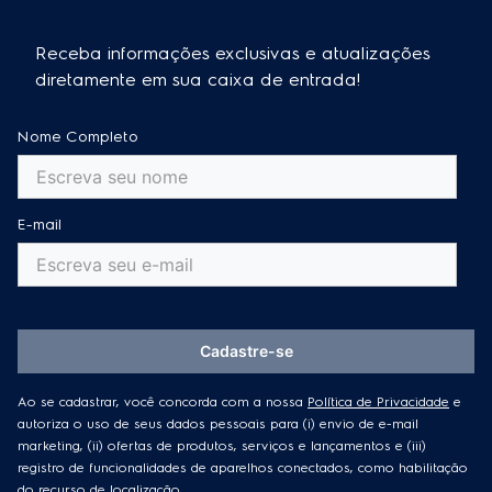
nos modelos com
BrushRollClean™
, ative o sistema
carro e móveis altos. A tecnologia
BrushRollClean™
para remover fios e cabelos do bocal. Com esses
é um diferencial prático, especialmente útil em
Essa resposta foi útil?
0
0
Receba informações exclusivas e atualizações
cuidados, o produto terá vida útil prolongada e
famílias com crianças ou animais.
desempenho contínuo.
diretamente em sua caixa de entrada!
Essa resposta foi útil?
0
0
Essa resposta foi útil?
0
0
Nome Completo
E-mail
Cadastre-se
Ao se cadastrar, você concorda com a nossa
Política de Privacidade
e
autoriza o uso de seus dados pessoais para (i) envio de e-mail
marketing, (ii) ofertas de produtos, serviços e lançamentos e (iii)
registro de funcionalidades de aparelhos conectados, como habilitação
do recurso de localização.