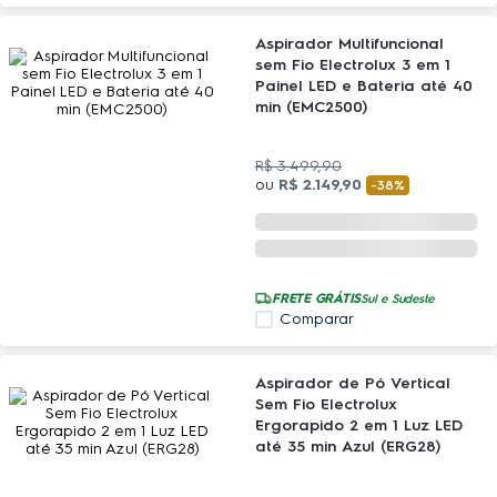
Aspirador Multifuncional
sem Fio Electrolux 3 em 1
Painel LED e Bateria até 40
min (EMC2500)
R$
3
.
499
,
90
ou
R$
2
.
149
,
90
-
38%
FRETE GRÁTIS
Sul e Sudeste
Comparar
Aspirador de Pó Vertical
Sem Fio Electrolux
Ergorapido 2 em 1 Luz LED
até 35 min Azul (ERG28)