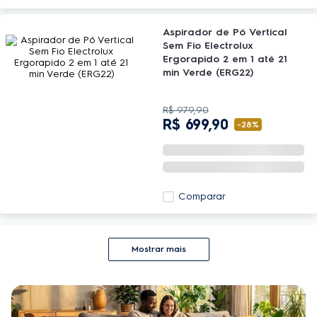
Aspirador de Pó Vertical
Sem Fio Electrolux
Ergorapido 2 em 1 até 21
min Verde (ERG22)
R$
979
,
90
R$
699
,
90
-
28%
Comparar
Mostrar mais