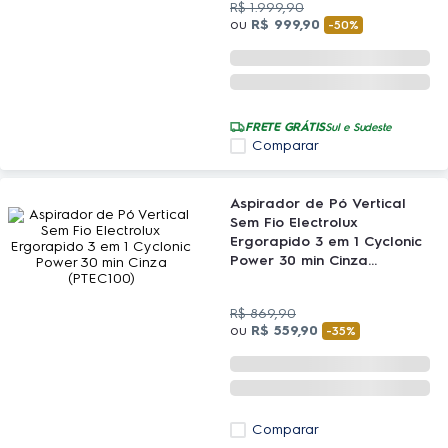
R$
1
.
999
,
90
ou
R$
999
,
90
-
50%
FRETE GRÁTIS
Sul e Sudeste
Comparar
Aspirador de Pó Vertical
Sem Fio Electrolux
Ergorapido 3 em 1 Cyclonic
Power 30 min Cinza
(PTEC100)
R$
869
,
90
ou
R$
559
,
90
-
35%
Comparar