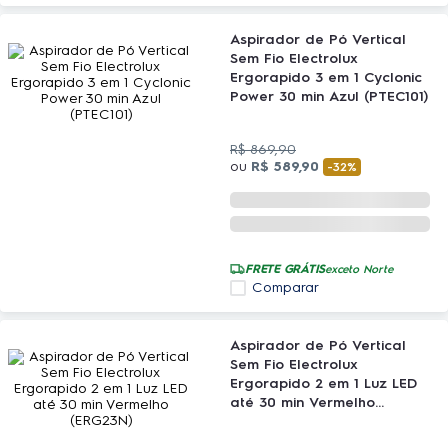
Aspirador de Pó Vertical
Sem Fio Electrolux
Ergorapido 3 em 1 Cyclonic
Power 30 min Azul (PTEC101)
R$
869
,
90
ou
R$
589
,
90
-
32%
FRETE GRÁTIS
exceto Norte
Comparar
Aspirador de Pó Vertical
Sem Fio Electrolux
Ergorapido 2 em 1 Luz LED
até 30 min Vermelho
(ERG23N)