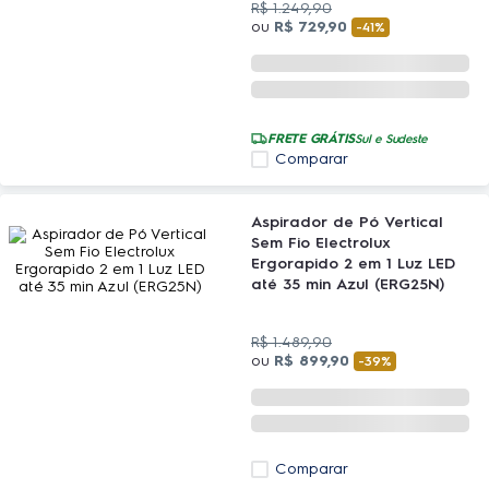
R$
1
.
249
,
90
ou
R$
729
,
90
-
41%
FRETE GRÁTIS
Sul e Sudeste
Comparar
Aspirador de Pó Vertical
Sem Fio Electrolux
Ergorapido 2 em 1 Luz LED
até 35 min Azul (ERG25N)
R$
1
.
489
,
90
ou
R$
899
,
90
-
39%
Comparar