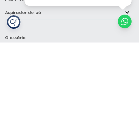
Aspirador de pó
Glossário
A
B
C
D
E
F
G
H
I
J
K
Copyright Electrolux © 2026 — Todos os direitos reservados. Acesse
nossos
Termos e condições
e
Política de privacidade
Loja Electrolux Comércio virtual de eletrodomésticos LTDA Rua João
Lunardelli, 2205 - Cidade Industrial - Curitiba - PR - CEP: 81460-100
CNPJ: 13.986.197/0001-21
As fotos dos produtos são meramente ilustrativas. A venda dos
produtos publicados está sujeita a disponibilidade de estoque. Os
preços, promoções e formas de pagamento publicados em
loja.electrolux.com.br
estão válidos exclusivamente para compra via
site no endereço mencionado. As especificações técnicas e
descrições estão sujeitas a alterações sem aviso prévio.