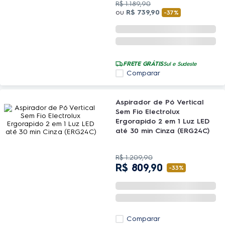
R$
1
.
189
,
90
ou
R$
739
,
90
-
37%
FRETE GRÁTIS
Sul e Sudeste
Comparar
Aspirador de Pó Vertical
Sem Fio Electrolux
Ergorapido 2 em 1 Luz LED
até 30 min Cinza (ERG24C)
R$
1
.
209
,
90
R$
809
,
90
-
33%
Comparar