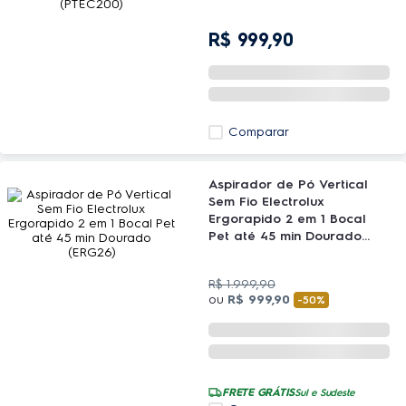
(PTEC200)
R$
999
,
90
Comparar
Aspirador de Pó Vertical
Sem Fio Electrolux
Ergorapido 2 em 1 Bocal
Pet até 45 min Dourado
(ERG26)
R$
1
.
999
,
90
ou
R$
999
,
90
-
50%
FRETE GRÁTIS
Sul e Sudeste